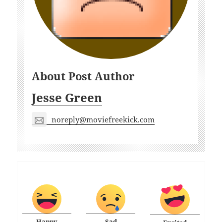
About Post Author
Jesse Green
noreply@moviefreekick.com
Happy
Sad