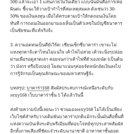
500 แล้วจะเอา 1 แสนภายในวันเดียว แบบนั้นมันคือการเพ้อ
ฝันค่ะ ชี้แนะให้วางเป้ากำไรที่สมเหตุสมผล ดังเช่นว่า 30-
50% ของเงินลงทุน เมื่อได้ครบตามเป้าให้กดถอนเงินโดย
ทันที การถอนเงินออกมามองเห็นเป็นตัวเลขในบัญชีธนาคาร
เป็นชัยชนะที่แท้จริงจ้ะ
3. ความอดทนเป็นคีย์เวิร์ด: เซียนเซ็กซี่บาคาร่า เขาจะไม่
แทงทุกตาจ้ะตาไหนไม่แน่ใจ เค้าไพ่ไม่สวย เค้าจะนิ่งๆปล่อย
ผ่านเพื่อรอดูลาดเลา คอยจนกว่าเค้าไพ่ที่ตัวเองถนัด (เป็นต้น
ว่า มังกร หรือปิงปอง) โผล่มาแน่นๆค่อยจัดหนักอัดเงินลงไป
การรู้จักรอเป็นคุณลักษณะของมหาเศรษฐีจ้ะ
บทสรุป:
บาคาร่า168
สัมผัสประสบการณ์เหนือระดับกับ
sexy168 เว็บบาคาร่าชั้น 1 ได้แล้ววันนี้
ส่งท้ายความปังนี้เลยนะว่า ชวนมองsexy168 ไม่ได้เป็นเพียง
เว็บไซต์สำหรับวางเดิมพันบาคาร่าปกติแม้กระนั้นมันคือพื้นที่
แห่งความบันเทิงระดับพรีเมียมที่ตอบโจทย์ทุกประสาทสัมผัส
อีกทั้งภาพเสียงที่ชัดแจ๋วระดับนานาชาติ อาหารตาชั้นยอด