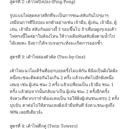
สูตรที่ 2: เค้าไพ่ปิงปอง (Ping Pong)
รูปแบบไพ่สุดคลาสสิกที่จะเป็นการชนะสลับกันไปๆมาๆ
เสมือนการตีปิงปอง ยกตัวอย่างเช่น เจ้ามือ, ผู้เล่น, เจ้ามือ, ผู้
เล่น, เจ้ามือ สลับกันอย่างงี้ 3 รอบขึ้นไป ถ้าเพื่อนฝูงๆเจอเค้า
ไพ่ทรงนี้โผล่มาในห้องไหน ให้วางเดิมพันสลับฝั่งตามน้ำไป
ได้เลยคะ ยิงยาวได้จวบจนกระทั่งจะเกิดการออกซ้ำ
สูตรที่ 3: เค้าไพ่สองตัวตัด (Two-by-One)
เค้าไพ่แนวโมเดิร์นที่ออกบ่อยครั้งไม่แพ้กัน พินิจเป็นฝั่งใดฝั่ง
หนึ่งจะชนะติดต่อกันไม่เกิน 2 ครั้ง แล้วจะตัดไปอีกฝั่งหนึ่ง
เสมอ เช่น ผู้เล่น ชนะ 2 ครั้ง แล้วเปลี่ยนเป็น เจ้ามือ ชนะ 1
ครั้ง แล้วต่อจากนั้นกลับมาเป็น ผู้เล่น ชนะ 2 ครั้งอีกครั้ง
จังหวะที่พวกเราจำต้องแทงเป็น รอให้ฝั่งผู้เล่นชนะครบ 2 ครั้ง
ปุบปับ ตาต่อไปให้สวนแทงฝั่งเจ้ามือทันที จังหวะชนะสูงถึง
90% เลยทีเดียวจ้ะ
สูตรที่ 4: เค้าไพ่ตึกคู่ (Twin Towers)