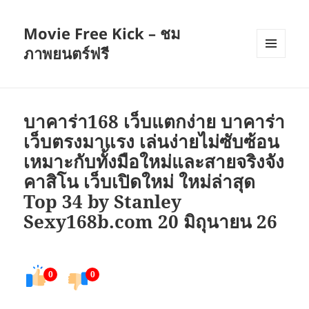
Movie Free Kick – ชม
ภาพยนตร์ฟรี
เมนู
และวิด
เจ็ต
บาคาร่า168 เว็บแตกง่าย บาคาร่า
เว็บตรงมาแรง เล่นง่ายไม่ซับซ้อน
เหมาะกับทั้งมือใหม่และสายจริงจัง
คาสิโน เว็บเปิดใหม่ ใหม่ล่าสุด
Top 34 by Stanley
Sexy168b.com 20 มิถุนายน 26
0
0