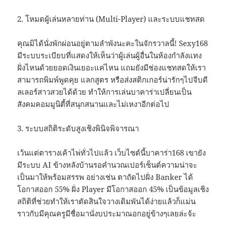
2. โหมดผู้เล่นหลายท่าน (Multi-Player) และระบบแชทสด
คุณมิได้นั่งพักผ่อนอยู่ตามลำพังนะคะในจักรวาลนี้! Sexy168
มีระบบระเบียบที่แสดงให้เห็นว่าผู้เล่นผู้อื่นในห้องกำลังแทง
ฝั่งไหนด้วยยอดเงินเยอะแค่ไหน แถมยังมีช่องแชทสดให้เรา
สามารถพิมพ์พูดคุย แลกสูตร หรือส่งสติกเกอร์น่ารักๆไปจีบดี
ลเลอร์สาวสวยได้ด้วย ทำให้การเล่นบาคาร่าเปลี่ยนเป็น
สังคมคอมมูนิตี้ที่สนุกสนานและไม่เหงาอีกต่อไป
3. ระบบสถิติระดับสูงเชิงพินิจพิจารณา
เว้นแต่ตารางเค้าไพ่ทั่วไปแล้ว เว็บไซต์นี้บาคาร่า168 เขายัง
มีระบบ AI ข้างหลังบ้านรอคำนวณเปอร์เซ็นต์ความน่าจะ
เป็นมาให้พร้อมสรรพ อย่างเช่น ตาถัดไปฝั่ง Banker ได้
โอกาสออก 55% ฝั่ง Player มีโอกาสออก 45% เป็นข้อมูลเชิง
สถิติที่ช่วยทำให้เราตัดสินใจวางเดิมพันได้ง่ายแล้วก็แม่น
ราวกับมีคุณครูมีชื่อมานั่งบประมาณอกอยู่ข้างๆเลยล่ะจ้ะ