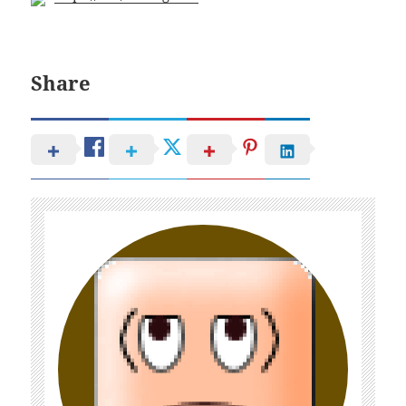
Share