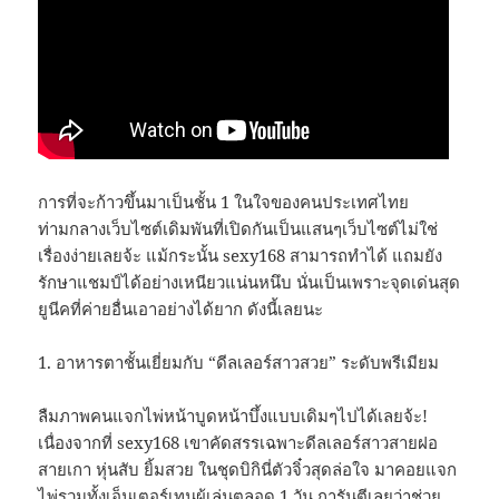
การที่จะก้าวขึ้นมาเป็นชั้น 1 ในใจของคนประเทศไทย
ท่ามกลางเว็บไซต์เดิมพันที่เปิดกันเป็นแสนๆเว็บไซต์ไม่ใช่
เรื่องง่ายเลยจ้ะ แม้กระนั้น sexy168 สามารถทำได้ แถมยัง
รักษาแชมป์ได้อย่างเหนียวแน่นหนึบ นั่นเป็นเพราะจุดเด่นสุด
ยูนีคที่ค่ายอื่นเอาอย่างได้ยาก ดังนี้เลยนะ
1. อาหารตาชั้นเยี่ยมกับ “ดีลเลอร์สาวสวย” ระดับพรีเมียม
ลืมภาพคนแจกไพ่หน้าบูดหน้าบึ้งแบบเดิมๆไปได้เลยจ้ะ!
เนื่องจากที่ sexy168 เขาคัดสรรเฉพาะดีลเลอร์สาวสายฝอ
สายเกา หุ่นสับ ยิ้มสวย ในชุดบิกินี่ตัวจิ๋วสุดล่อใจ มาคอยแจก
ไพ่รวมทั้งเอ็นเตอร์เทนผู้เล่นตลอด 1 วัน การันตีเลยว่าช่วย