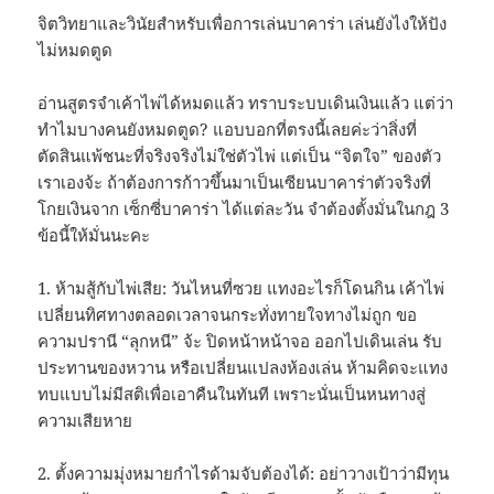
จิตวิทยาและวินัยสำหรับเพื่อการเล่นบาคาร่า เล่นยังไงให้ปัง
ไม่หมดตูด
อ่านสูตรจำเค้าไพ่ได้หมดแล้ว ทราบระบบเดินเงินแล้ว แต่ว่า
ทำไมบางคนยังหมดตูด? แอบบอกที่ตรงนี้เลยค่ะว่าสิ่งที่
ตัดสินแพ้ชนะที่จริงจริงไม่ใช่ตัวไพ่ แต่เป็น “จิตใจ” ของตัว
เราเองจ้ะ ถ้าต้องการก้าวขึ้นมาเป็นเซียนบาคาร่าตัวจริงที่
โกยเงินจาก เซ็กซี่บาคาร่า ได้แต่ละวัน จำต้องตั้งมั่นในกฎ 3
ข้อนี้ให้มั่นนะคะ
1. ห้ามสู้กับไพ่เสีย: วันไหนที่ซวย แทงอะไรก็โดนกิน เค้าไพ่
เปลี่ยนทิศทางตลอดเวลาจนกระทั่งทายใจทางไม่ถูก ขอ
ความปรานี “ลุกหนี” จ้ะ ปิดหน้าหน้าจอ ออกไปเดินเล่น รับ
ประทานของหวาน หรือเปลี่ยนแปลงห้องเล่น ห้ามคิดจะแทง
ทบแบบไม่มีสติเพื่อเอาคืนในทันที เพราะนั่นเป็นหนทางสู่
ความเสียหาย
2. ตั้งความมุ่งหมายกำไรด้ามจับต้องได้: อย่าวางเป้าว่ามีทุน