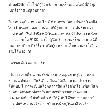
allbet24hr เว็บไซต์ผู้ให้บริการเกมสล็อตออนไลน์ที่ดีที่สุด
เปิดโอกาสให้ผู้เล่นทุกคน
ในยุคปัจจุบัน เกมออนไลน์ได้รับความนิยมอย่างยิ่ง โดยยิ่ง
ไปกว่านั้นเกมสล็อตออนไลน์ที่มีรูปแบบการเล่นง่าย และ
สามารถทำเงินได้จริง หนึ่งในแพลตฟอร์มที่ได้รับความนิยม
อย่างมากเป็น 918Kiss เว็บผู้ให้บริการเกมสล็อตออนไลน์ที่
เหมาะสมที่สุด ที่ให้โอกาสให้ผู้เล่นทุกคนได้สนุกและก็สร้าง
รายได้พร้อมกัน
• ความเด่นของ 918Kiss
เป็นเว็บไซต์ที่รวมเกมสล็อตออนไลน์คุณภาพสูงจากหลาย
ค่ายเกมดังเอาไว้ในที่เดียว มีเกมให้เลือกนานาประการ
ต้นแบบ ไม่ว่าจะเป็นสล็อตคลาสสิก สล็อตวิดีโอ หรือแม้แต่
สล็อตแจ็คพอต ที่มาพร้อมกับกราฟิกสวยสดงดงามและ
เอฟเฟกต์เสียงที่น่าตื่นเต้น ทำให้ผู้เล่นได้รับประสบการณ์
การเล่นที่เหมือนจริง อย่างกับการนั่งอยู่ในคาสิโนจริง