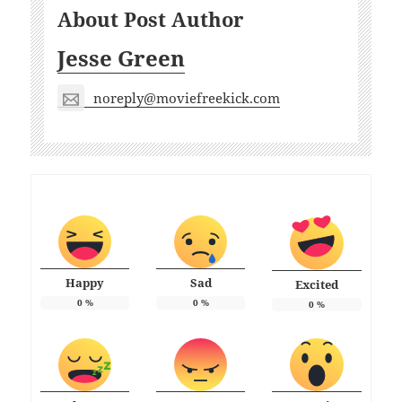
About Post Author
Jesse Green
noreply@moviefreekick.com
Happy
Sad
Excited
0
%
0
%
0
%