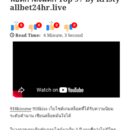
allbet24hr.live
0
0
0
0
Read Time:
6 Minute, 3 Second
918kissme
918kiss เว็บไซต์เกมสล็อตที่ได้รับความนิยม
ระดับตำนาน เซียนสล็อตมั่นใจได้
ในวงการเกมเดิมพันออนไลน์มาเกิน 5 ปี ผมเชื่อว่าไม่มีใคร