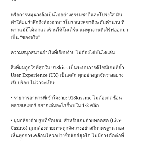
หรือการหมุนวงล้อเป็นไปอย่างธรรมชาติและโปร่งใส มัน
ทำให้ผมรำลึกถึงห้องอาหารโบราณรสชาติระดับตำนาน ที่
หากแม้มิได้ตกแต่งร้านให้โมเดิร์น แต่ทุกจานที่เสิร์ฟออกมา
เป็น “ของจริง”
ความสนุกสนานร่าเริงที่เรียบง่าย ไม่ต้องไต่บันไดเล่น
สิ่งที่ผมถูกใจที่สุดใน 918kiss เป็นระบบการดีไซน์เกมที่ย้ำ
User Experience (UX) เป็นหลัก ทุกอย่างถูกจัดวางอย่าง
เรียบร้อย ไม่ว่าจะเป็น:
• รายการอาหารที่เข้าใจง่าย:
918kissme
ไม่ต้องกดซ้อน
หลายเลเยอร์ อยากเล่นอะไรก็พบใน 1-2 คลิก
• มุมกล้องถ่ายรูปที่ชัดเจน: สำหรับเกมถ่ายทอดสด (Live
Casino) มุมกล้องถ่ายภาพถูกจัดวางอย่างมีมาตรฐาน มอง
เห็นทุกการเคลื่อนไหวอย่างซื่อสัตย์สุจริต ไม่มีการตัดต่อที่