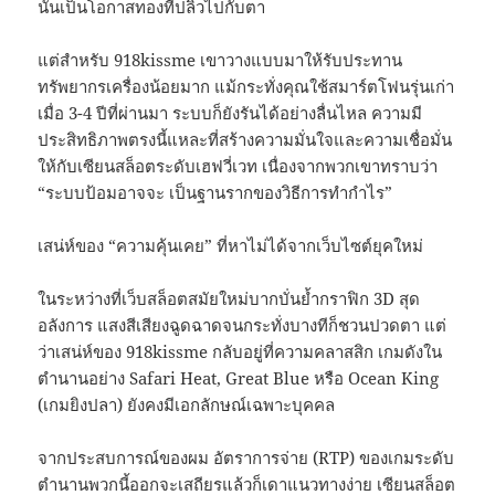
นั่นเป็นโอกาสทองที่ปลิวไปกับตา
แต่สำหรับ 918kissme เขาวางแบบมาให้รับประทาน
ทรัพยากรเครื่องน้อยมาก แม้กระทั่งคุณใช้สมาร์ตโฟนรุ่นเก่า
เมื่อ 3-4 ปีที่ผ่านมา ระบบก็ยังรันได้อย่างลื่นไหล ความมี
ประสิทธิภาพตรงนี้แหละที่สร้างความมั่นใจและความเชื่อมั่น
ให้กับเซียนสล็อตระดับเฮฟวี่เวท เนื่องจากพวกเขาทราบว่า
“ระบบป้อมอาจจะ เป็นฐานรากของวิธีการทำกำไร”
เสน่ห์ของ “ความคุ้นเคย” ที่หาไม่ได้จากเว็บไซต์ยุคใหม่
ในระหว่างที่เว็บสล็อตสมัยใหม่บากบั่นย้ำกราฟิก 3D สุด
อลังการ แสงสีเสียงฉูดฉาดจนกระทั่งบางทีก็ชวนปวดตา แต่
ว่าเสน่ห์ของ 918kissme กลับอยู่ที่ความคลาสสิก เกมดังใน
ตำนานอย่าง Safari Heat, Great Blue หรือ Ocean King
(เกมยิงปลา) ยังคงมีเอกลักษณ์เฉพาะบุคคล
จากประสบการณ์ของผม อัตราการจ่าย (RTP) ของเกมระดับ
ตำนานพวกนี้ออกจะเสถียรแล้วก็เดาแนวทางง่าย เซียนสล็อต