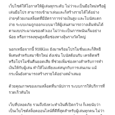
เว็บไซต์ให้โอกาสให้ผู้เล่นทุกระดับ ไม่ว่าจะเป็นมือใหม่หรือผู้
เล่นมือโปร สามารถเข้ามาเล่นและก็สร้างรายได้ได้อย่าง
ง่ายๆด้วยเกมสล็อตที่มีอัตราการจ่ายเงินสูง และโบนัสแตก
ง่าย ระบบเกมถูกออกแบบมาให้ผู้เล่นสามารถวางเดิมพันได้
ตามงบประมาณของตัวเอง ไม่ว่าจะเป็นการพนันเริ่มอย่าง
น้อย หรือการลงทุนสูงเพื่อช่องทางลุ้นรางวัลใหญ่
นอกเหนือจากนี้ 918Kiss ยังมาพร้อมโปรโมชั่นและก็สิทธิ
พิเศษสำหรับสมาชิกใหม่ ดังเช่น โบนัสต้อนรับ เครดิตฟรี
หรือโปรโมชั่นคืนยอดเสีย ที่ช่วยเพิ่มช่องทางสำหรับการทำ
เงินให้กับผู้เล่น ทำให้ไม่เพียงแค่สนุกกับการเล่นเกม แม้
กระนั้นยังสามารถสร้างรายได้อย่างสม่ำเสมอ
ด้วยคุณภาพของเกมสล็อตที่นานัปการ ระบบการให้บริการที่
รวดเร็วทันใจ
เว็บที่ปลอดภัย รวมถึงจังหวะทำเงินที่เปิดกว้าง ก็เลยนับว่า
เป็นเว็บไซต์สล็อตออนไลน์ที่ดีที่สุดสำหรับผู้เล่นทุกคน ไม่ว่า