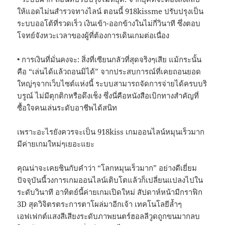
ให้แอดไม่นสำรวจทางไลน์ ตอนนี้ 918kissme ปรับปรุงเป็น
ระบบออโต้ที่รวดเร็ว เงินเข้า-ออกข้างในไม่กี่วินาที ซึ่งตอบ
โจทย์จังหวะเวลาของผู้ที่ต้องการเดินเกมต่อเนื่อง
• การเงินที่มั่นคงจะ: สิ่งที่เซียนกลัวที่สุดจริงๆเสีย แม้กระนั้น
คือ “เล่นได้แล้วถอนมิได้” จากประสบการณ์ที่เคยถอนยอด
ใหญ่ๆจากเว็บไซต์แห่งนี้ ระบบสามารถจัดการจ่ายได้ครบบริ
บรูณ์ ไม่มีตุกติกหรือดึงเช็ง ซึ่งนี่คือหนังสือเบิกทางสำคัญที่
ซื้อใจคนเล่นระดับอาชีพได้สนิท
เพราะอะไรยังควรจะเป็น 918kiss เกมออนไลน์หมุนเร็วมาก
มีค่ายเกมใหม่ๆเยอะแยะ
คุณน่าจะเคยชินกับคำว่า “โลกหมุนเร็วมาก” อย่างดีเยี่ยม
ปัจจุบันนี้วงการเกมออนไลน์เติบโตแล้วก็เปลี่ยนแปลงไปใน
ระดับวินาที อาทิตย์นี้ค่ายเกมเปิดใหม่ สัปดาห์หน้ามีกราฟิก
3D สุดวิจิตรตระการตาโผล่มาอีกเจ้า เทคโนโลยีล้ำๆ
เอฟเฟกต์แสงสีเสียงระดับภาพยนตร์ฮอลลีวูดถูกขนมากลบ