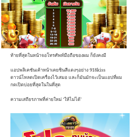
ท้ายที่สุดในหน้าจอโทรศัพท์มือถือของผม ก็ยังคงมี
แอปพลิเคชันเค้าหน้าเคยชินสีแดงๆอย่าง 918kiss
ดาวน์โหลดเปิดเครื่องไว้เสมอ และก็มันมักจะเป็นแอปที่ผม
กดเปิดบ่อยที่สุดในในที่สุด
ความเสถียรภาพที่ค่ายใหม่ ‘ให้ไม่ได้’