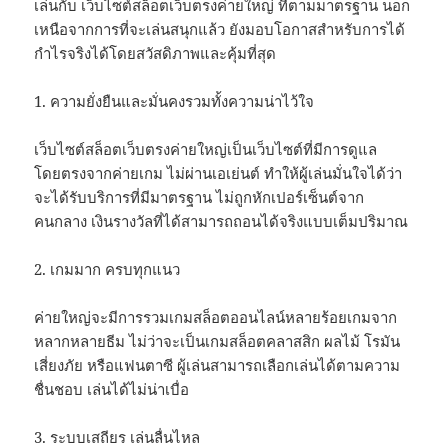
เล่นกับ เว็บไซต์สล็อตเว็บตรงค่ายใหญ่ ที่ตามมาตรฐาน นอก
เหนือจากการที่จะเล่นสนุกแล้ว ยังมอบโอกาสสำหรับการได้
กำไรจริงได้โดยสวัสดิภาพและคุ้มที่สุด
1. ความยั่งยืนและมั่นคงรวมทั้งความน่าไว้ใจ
เว็บไซต์สล็อตเว็บตรงค่ายใหญ่เป็นเว็บไซต์ที่มีการดูแล
โดยตรงจากค่ายเกม ไม่ผ่านเอเย่นต์ ทำให้ผู้เล่นมั่นใจได้ว่า
จะได้รับบริการที่มีมาตรฐาน ไม่ถูกหักเปอร์เซ็นต์จาก
คนกลาง เงินรางวัลที่ได้สามารถถอนได้จริงแบบเต็มปริมาณ
2. เกมมาก ครบทุกแนว
ค่ายใหญ่จะมีการรวมเกมสล็อตออนไลน์หลายร้อยเกมจาก
หลากหลายธีม ไม่ว่าจะเป็นเกมสล็อตคลาสสิก ผลไม้ โรมัน
เสี่ยงภัย หรือแฟนตาซี ผู้เล่นสามารถเลือกเล่นได้ตามความ
ชื่นชอบ เล่นได้ไม่น่าเบื่อ
3. ระบบเสถียร เล่นลื่นไหล