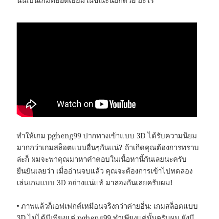
นั้นเป็นเกมที่ยอดเยี่ยมในขณะนี้อีกด้วย อะไร
ทำให้เกม pgheng99 ปากทางเข้าแบบ 3D ได้รับความนิยม
มากกว่าเกมสล็อตแบบอื่นๆกันแน่? ถ้าเกิดคุณต้องการทราบ
ล่ะก็ ผมจะพาคุณมาหาคำตอบในเนื้อหานี้กันเลยนะครับ
ยืนยันเลยว่า เมื่ออ่านจบแล้ว คุณจะต้องการเข้าไปทดลอง
เล่นเกมแบบ 3D อย่างแน่แท้ มาลองกันเลยครับผม!
• ภาพแล้วก็เอฟเฟกต์เหมือนจริงกว่าค่ายอื่น: เกมสล็อตแบบ
3D ไม่ได้มีเพียงแค่ pgheng99 ทำเพียงแค่นั้นครับผม ยังมี