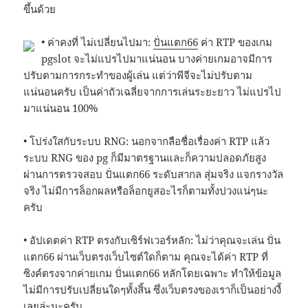
ขึ้นด้วย
• ค่าคงที่ ไม่เปลี่ยนไปมา:
ปั่นแตก66
ค่า RTP ของเกม
pgslot จะไม่แปรไปมาแน่นอน บางค่ายเกมอาจมีการ
ปรับตามการกระทำของผู้เล่น แต่ว่าพีจีจะไม่ปรับตาม
แน่นอนครับ เป็นค่าถัวเฉลี่ยจากการเล่นระยะยาว ไม่แปรไป
มาแน่นอน 100%
• โปร่งใสกับระบบ RNG: นอกจากลือชื่อเรื่องค่า RTP แล้ว
ระบบ RNG ของ pg ก็มีมาตรฐานและก็ความปลอดภัยสูง
ผ่านการตรวจสอบ ปั่นแตก66 ระดับสากล สุ่มจริง แจกรางวัล
จริง ไม่มีการล็อกผลหรือล็อกยูสอะไรก็ตามทั้งปวงแน่ๆนะ
ครับ
• อัปเดตค่า RTP ตรงกับเซิร์ฟเวอร์หลัก: ไม่ว่าคุณจะเล่น ปั่น
แตก66 ผ่านเว็บตรงเว็บไซต์ใดก็ตาม คุณจะได้ค่า RTP ที่
ซิงค์ตรงจากค่ายเกม ปั่นแตก66 หลักโดยเฉพาะ ทำให้ข้อมูล
ไม่มีการปรับเปลี่ยนใดๆทั้งสิ้น ซึ่งเว็บตรงของเราก็เป็นอย่างงี้
เลยล่ะนะครับ