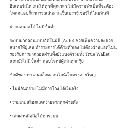
อินเทอร์เน็ต เล่นได้ทุกที่ทุกเวลา ไม่มีความจำเป็นที่จะต้อง
โหลดแอปก็สามารถเล่นผ่านเว็บเบราว์เซอร์ได้โดยทันที
ฝากถอนออโต้ ไม่มีขั้นต่ำ
ระบบฝากถอนแบบอัตโนมัติ (Auto) ช่วยเพิ่มความสะดวก
สบายให้ผู้เล่น ทำรายการได้ด้วยตัวเอง ไม่ต้องผ่านแอดไม่น
รองรับการฝากถอนผ่านทั้งยังแบงค์รวมทั้ง True Wallet
แถมยังไม่มีขั้นต่ำ ตอบโจทย์ผู้เล่นทุกกรุ๊ป
ข้อดีของการเล่นสล็อตออนไลน์เว็บตรงค่ายใหญ่
• ไม่มีอันตราย ไม่มีการโกง ได้เงินจริง
• รวมเกมสล็อตแตกง่ายจากทุกค่ายดัง
• เล่นผ่านมือถือได้ทุกระบบ