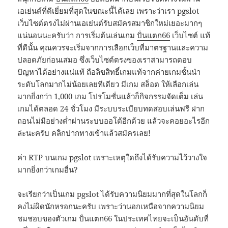
เอเย่นต์ที่ดีเยี่ยมที่สุดในขณะนี้ได้เลย เพราะว่าเรา pgslot
เว็บไซต์ตรงไม่ผ่านเอเย่นต์รับสมัครสมาชิกใหม่เยอะมากๆ
แน่นอนนะครับว่า การเริ่มต้นเล่นเกม
ปั่นแตก66
เว็บไซต์ แท้
ที่ดีนั้น คุณควรจะเริ่มจากการเลือกเว็บที่มาตรฐานและความ
ปลอดภัยก่อนเสมอ ซึ่งเว็บไซต์ตรงของเราสามารถตอบ
ปัญหาได้อย่างแน่แท้ ถือลิขสิทธิ์เกมแท้จากค่ายเกมชั้นนำ
ระดับโลกมากไม่น้อยเลยทีเดียว มีเกม สล็อต ให้เลือกเล่น
มากยิ่งกว่า 1,000 เกม โปรโมชั่นแล้วก็กิจกรรมจัดเต็ม เล่น
เกมได้ตลอด 24 ชั่วโมง มีระบบระเบียบทดสอบเล่นฟรี ฝาก
ถอนไม่มีอย่างต่ำผ่านระบบออโต้อีกด้วย แล้วจะคอยอะไรอีก
ล่ะนะครับ คลิกปากทางเข้าแล้วสมัครเลย!
ค่า RTP บนเกม pgslot เพราะเหตุใดถึงได้รับความไว้วางใจ
มากยิ่งกว่าเกมอื่น?
จะเรียกว่าเป็นเกม pgslot ได้รับความนิยมมากที่สุดในโลกก็
คงไม่ผิดนักหรอกนะครับ เพราะว่านอกเหนือจากความนิยม
ชมชอบของตัวเกม ปั่นแตก66 ในประเทศไทยจะเป็นอันดับที่