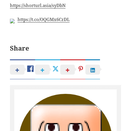
https://shorturl.asia/syDbN
https://t.co/OQGMx6CzDL
Share