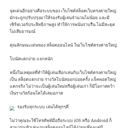
จุดเด่นอีกอย่างคือระบบของ เว็บไซต์สล็อตเว็บตรงค่ายใหญ่
มักจะถูกปรับปรุงมาให้รองรับผู้เล่นจำนวนไม่น้อย และมี
เซิร์ฟเวอร์ประสิทธิภาพสูง ทำให้การพนันราบรื่น ไม่มีสะดุด
ไม่เสียอารมณ์
คุณลักษณะเด่นของ สล็อตออนไลน์ ในเว็บไซต์ตรงค่ายใหญ่
โบนัสแตกง่าย แจกหนัก
หนึ่งในเหตุผลที่ทำให้ผู้เล่นเลือกเล่นกับเว็บไซต์ตรงค่ายใหญ่
เป็น สล็อตแตกง่าย รางวัลโบนัสออกบ่อยครั้ง แจ็คพอตใหญ่
แตกจริง ไม่ว่าจะเป็นผู้เล่นใหม่หรือผู้เล่นเก่า ก็มีโอกาสคว้า
เงินรางวัลก้อนโตได้เสมอภาค
รองรับทุกระบบ เล่นได้ทุกๆที่
ไม่ว่าคุณจะใช้โทรศัพท์มือถือระบบ iOS หรือ Android ก็
สามารถเข้าเล่นเกมสล็อตออนไลน์ได้ง่ายๆเพียงแค่มี