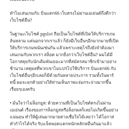
ทำไมเล่นเกมกับ ปั่นแตก66 เว็บตรงไม่ผ่านเอเย่นต์ถึงดีกว่า
เว็บไซต์อื่น?
ในฐานะเว็บไซต์ pgslot ถือเป็นเว็บไซต์ที่เปิดให้บริการเกม
ล้นหลาม แต่นอกจากเราแล้ว ก็ยังมีเว็บอื่นๆอีกมากมายที่เปิด
ให้บริการเกมพนันเช่นกัน แล้วเพราะเหตุไรถึงยังจำต้องมา
เล่นเกมกับพวกเรา สล็อต มากยิ่งกว่าเว็บไซต์อื่น? ผมได้มี
โอกาสคุยกับนักเดิมพันเยอะมากที่สมัครสมาชิกเข้ามาอย่าง
ช้านาน เหตุผลที่พวกเขาไม่แปรไปใช้บริการ ปั่นแตก66 กับ
เว็บไซต์อื่นๆอีกเลยก็มีด้วยกันหลายประการ รวมทั้งในพาร์
ทนี้ ผมจะยกตัวอย่างให้ท่านเห็นภาพแจ่มกระจ่างมากขึ้น
เรื่อยๆเองครับ
• มั่นใจว่าไม่ล็อกยูส: ด้วยความที่เป็นเว็บไซต์ตรงไม่ผ่าน
เอเย่นต์ เรื่องของการล็อกยูสหรือล็อกผลก็เลยไม่เกิดขึ้นอย่าง
แน่นอน ทำให้ผู้เล่นมากมายต่างเชื่อใจได้เลยว่า ได้โอกาส
ทำกำไรได้จริง รับแจ็คพอตแตกหนักหลักหมื่นกันมาแล้ว