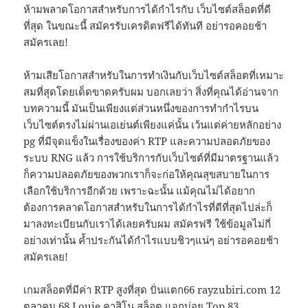
ห้ามพลาดโอกาสสำหรับการได้กำไรกับ เว็บไซต์สล็อตที่ดี
ที่สุด ในขณะนี้ สมัครรับเครดิตฟรีได้ทันที อย่ารอคอยช้า
สมัครเลย!
ห้ามเสียโอกาสสำหรับในการทำเงินกับเว็บไซต์สล็อตที่เหมาะ
สมที่สุดโดยเด็ดขาดครับผม บอกเลยว่า สิ่งที่คุณได้อ่านจาก
บทความนี้ มันเป็นเพียงแต่ส่วนหนึ่งของการทำกำไรบน
เว็บไซต์ตรงไม่ผ่านเอเย่นต์เพียงแค่นั้น เว้นแต่ค่ายหลักอย่าง
pg ที่มีจุดแข็งในเรื่องของค่า RTP และความปลอดภัยของ
ระบบ RNG แล้ว การใช้บริการกับเว็บไซต์ที่มีมาตรฐานแล้ว
ก็ความปลอดภัยของพวกเราก็จะก่อให้คุณสุขสบายในการ
เลือกใช้บริการอีกด้วย เพราะฉะนั้น แม้คุณไม่ได้อยาก
ต้องการคลาดโอกาสสำหรับในการได้กำไรที่ดีที่สุดไปล่ะก็
มาลงทะเบียนกับเราได้เลยครับผม สมัครฟรี ใช้ข้อมูลไม่กี่
อย่างเท่านั้น ค้ำประกันได้กำไรแบบชิวๆแน่ๆ อย่ารอคอยช้า
สมัครเลย!
เกมสล็อตที่มีค่า RTP สูงที่สุด ปั่นแตก66 rayzubiri.com 12
ตุลาคม 68 Louie คาสิโน สล็อต แจกบ่อย Top 83