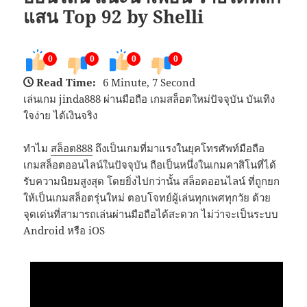
แสน Top 92 by Shelli
0
0
0
0
Read Time:
6 Minute, 7 Second
เล่นเกม jinda888 ผ่านมือถือ เกมสล็อตใหม่ปัจจุบัน บันเทิง
ใจง่าย ได้เงินจริง
ทำไม
สล็อต888
ถึงเป็นเกมที่มาแรงในยุคโทรศัพท์มือถือ
เกมสล็อตออนไลน์ในปัจจุบัน ถือเป็นหนึ่งในเกมคาสิโนที่ได้
รับความนิยมสูงสุด โดยยิ่งไปกว่านั้น สล็อตออนไลน์ ที่ถูกยก
ให้เป็นเกมสล็อตรุ่นใหม่ ตอบโจทย์ผู้เล่นทุกเพศทุกวัย ด้วย
จุดเด่นที่สามารถเล่นผ่านมือถือได้สะดวก ไม่ว่าจะเป็นระบบ
Android หรือ iOS