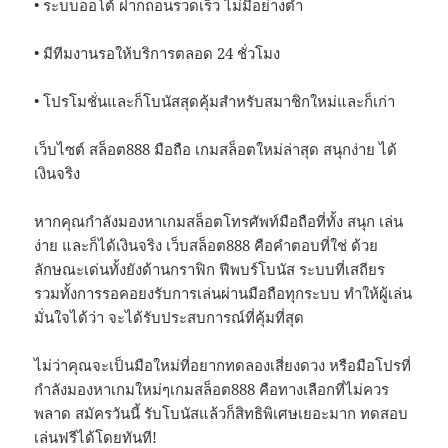
• ระบบออโต้ ฝากถอนรวดเร็ว ไม่มีอย่างต่ำ
• มีทีมงานรอให้บริการตลอด 24 ชั่วโมง
• โปรโมชั่นและก็โบนัสสุดคุ้มสำหรับสมาชิกใหม่และก็เก่า
เว็บไซต์ สล็อต888 มือถือ เกมสล็อตใหม่ล่าสุด สนุกง่าย ได้
เงินจริง
หากคุณกำลังมองหาเกมสล็อตโทรศัพท์มือถือที่ทั้ง สนุก เล่น
ง่าย และก็ได้เงินจริง เว็บสล็อต888 คือคำตอบที่ใช่ ด้วย
ลักษณะเด่นทั้งยังด้านกราฟิก ฟีพบร์โบนัส ระบบที่เสถียร
รวมทั้งการรอคอยงรับการเล่นผ่านมือถือทุกระบบ ทำให้ผู้เล่น
มั่นใจได้ว่า จะได้รับประสบการณ์ที่คุ้มที่สุด
ไม่ว่าคุณจะเป็นมือใหม่ที่อยากทดลองเสี่ยงดวง หรือมือโปรที่
กำลังมองหาเกมใหม่ๆเกมสล็อต888 คือทางเลือกที่ไม่ควร
พลาด สมัครวันนี้ รับโบนัสแล้วก็สิทธิพิเศษเยอะมาก ทดสอบ
เล่นฟรีได้โดยทันที!