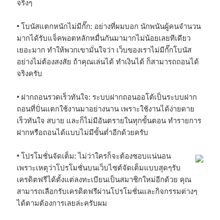
จริงๆ
• โบนัสแตกหนักไม่มีกั๊ก: อย่างที่ผมบอก นักพนันผู้คนจำนวน
มากได้รับแจ็คพอตหลักหมื่นกันมามากไม่น้อยเลยทีเดียว
เยอะมาก ทำให้พวกเขามั่นใจว่า เว็บของเราไม่มีกั๊กโบนัส
อย่างไม่ต้องสงสัย ถ้าคุณเล่นได้ ทำเงินได้ ก็สามารถถอนได้
จริงครับ
• ฝากถอนรวดเร็วทันใจ: ระบบฝากถอนออโต้เป็นระบบฝาก
ถอนที่ปั่นแตกใช้งานมาอย่างนาน เพราะใช้งานได้ง่ายดาย
เร็วทันใจ สบาย และก็ไม่มีอันตรายในทุกขั้นตอน ทำรายการ
ฝากหรือถอนได้แบบไม่มีขั้นต่ำอีกด้วยครับ
• โปรโมชั่นจัดเต็ม: ไม่ว่าใครก็จะต้องชอบแน่นอน
เพราะเหตุว่าโปรโมชั่นบนเว็บไซต์จัดเต็มแบบสุดๆรับ
เครดิตฟรีได้ตั้งแต่ลงทะเบียนเป็นสมาชิกใหม่อีกด้วย คุณ
สามารถเลือกรับเครดิตฟรีผ่านโปรโมชั่นและกิจกรรมต่างๆ
ได้ตามต้องการเลยล่ะครับผม