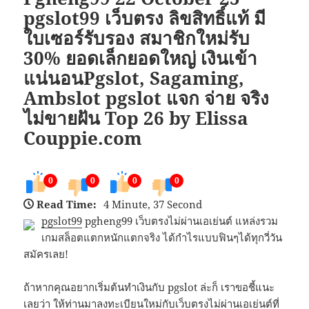
pgslot99 เว็บตรง ลิขสิทธิ์แท้ มี
ใบเซอร์รับรอง สมาชิกใหม่รับ
30% ยอดเล็กยอดใหญ่ เงินเข้า
แน่นอนPgslot, Sagaming,
Ambslot pgslot แจก จ่าย จริง
ไม่ขายฝัน Top 26 by Elissa
Couppie.com
0
0
0
0
Read Time:
4 Minute, 37 Second
pgslot99
pgheng99 เว็บตรงไม่ผ่านเอเย่นต์ แหล่งรวม
เกมสล็อตแตกหนักแตกจริง ได้กำไรแบบฟินๆได้ทุกวี่วัน
สมัครเลย!
ถ้าหากคุณอยากเริ่มต้นทำเงินกับ pgslot ล่ะก็ เราขอชี้แนะ
เลยว่า ให้ท่านมาลงทะเบียนใหม่กับเว็บตรงไม่ผ่านเอเย่นต์ที่