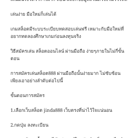
เล่นง่าย มือใหม่ก็เล่นได้
เกมสล็อตมีระบบระเบียบทดสอบเล่นฟรี เหมาะกับมือใหม่ที่
อยากทดลองศึกษาเกมก่อนลงทุนจริง
วิธีสมัครเล่น สล็อตออนไลน์ ผ่านมือถือ ง่ายๆภายในไม่กี่ขั้น
ตอน
การสมัครเล่นสล็อต888 ผ่านมือถือนั้นง่ายมาก ไม่ซับซ้อน
เพียงเอาอย่างลำดับต่อไปนี้
ขั้นตอนการสมัคร
1.เลือกเว็บสล็อต jinda888 เว็บตรงที่น่าไว้ใจแน่นอน
2.กดปุ่ม ลงทะเบียน