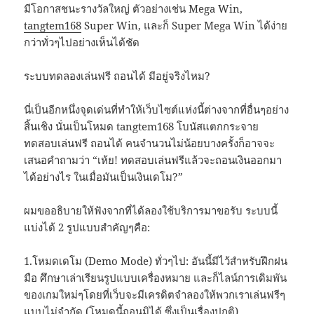
มีโอกาสชนะรางวัลใหญ่ ตัวอย่างเช่น Mega Win,
tangtem168
Super Win, และก็ Super Mega Win ได้ง่าย
กว่าทั่วๆไปอย่างเห็นได้ชัด
ระบบทดลองเล่นฟรี ถอนได้ มีอยู่จริงไหม?
นี่เป็นอีกหนึ่งจุดเด่นที่ทำให้เว็บไซต์แห่งนี้ต่างจากที่อื่นๆอย่าง
สิ้นเชิง นั่นเป็นโหมด tangtem168 โบนัสแตกกระจาย
ทดสอบเล่นฟรี ถอนได้ คนจำนวนไม่น้อยบางครั้งก็อาจจะ
เสนอคำถามว่า “เห้ย! ทดสอบเล่นฟรีแล้วจะถอนเงินออกมา
ได้อย่างไร ในเมื่อมันเป็นเงินเดโม?”
ผมขออธิบายให้ฟังจากที่ได้ลองใช้บริการมาขอรับ ระบบนี้
แบ่งได้ 2 รูปแบบสำคัญๆคือ:
1.โหมดเดโม (Demo Mode) ทั่วๆไป: อันนี้มีไว้สำหรับฝึกฝน
มือ ศึกษาเล่าเรียนรูปแบบเครื่องหมาย และก็ไลน์การเดิมพัน
ของเกมใหม่ๆโดยที่เว็บจะมีเครดิตจำลองให้พวกเราเล่นฟรีๆ
แบบไม่จำกัด (โหมดนี้ถอนมิได้ ซึ่งเป็นเรื่องปกติ)