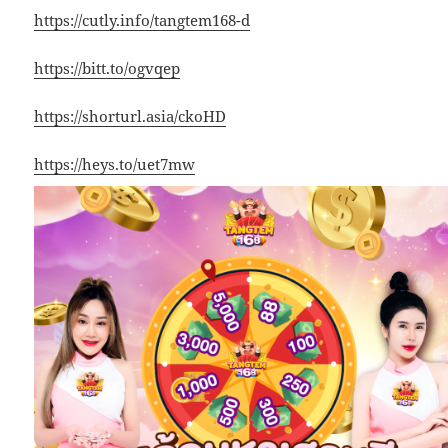
https://cutly.info/tangtem168-d
https://bitt.to/ogvqep
https://shorturl.asia/ckoHD
https://heys.to/uet7mw