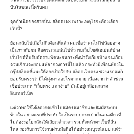
ปั่นในขณะนี้ครับผม
จุดกำเนิดของสายปั่น: สล็อต168 เพราะเหตุไรจะต้องเลือก
เว็บนี้?
ย้อนกลับไปเมื่อไม่กี่เดือนที่แล้ว ผมเชื่อว่าคนไม่ใช่น้อยอาจ
เป็นราวกับผม คือตระเวนเล่นไปทั่ว พบเว็บไซต์เอเย่นต์บ้าง
เว็บไซต์ที่ปรับอัตราแพ้ชนะจนกระทั่งน่ารังเกียจบ้าง จนเกือบ
จวนเจียนจะยอมแพ้จากวงการนี้ไปแล้ว กระทั่งมีเพื่อนพ้องใน
กรุ๊ปสล็อตชี้แนะให้ลองเปิดใจกับ สล็อตเว็บตรง ช่วงแรกผมก็
ยอมรับตรงๆว่ามิได้มุ่งมาดอะไรมากมาย เนื่องจากว่าคำชวน
เชื่อประเภท “เว็บตรง แตกง่าย” มันมีอยู่เกลื่อนกลาด
อินเทอร์เน็ต
แต่ว่าพอใช้ได้ลองกดเข้าไปสมัครสมาชิกและสัมผัสระบบ
ข้างใน อย่างแรกที่ประทับใจเป็นระบบกระเป๋าเงินคนเดียวที่
ไม่ต้องรอโยกเงินให้เสียเวล่ำเวลา รวมทั้งหน้าตาเว็บที่ลื่น
ไหล รองรับการใช้งานผ่านมือถือได้อย่างสมบูรณ์แบบ แต่ว่า