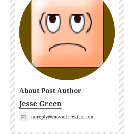
About Post Author
Jesse Green
noreply@moviefreekick.com