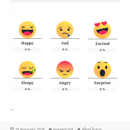
Happy
Sad
Excited
0
%
0
%
0
%
Sleepy
Angry
Surprise
0
%
0
%
0
%
…
เขียน
หมวด
ป้าย
29 พฤษภาคม 2026
tangtem168
สล็อตเว็บตรง