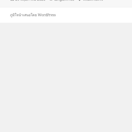
เมื่อ
หมู่
กำกับ
ภูมิใจนำเสนอโดย WordPress