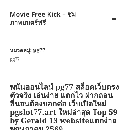
Movie Free Kick – ชม
ภาพยนตร์ฟรี
เมนู
และวิด
เจ็ต
หมวดหมู่:
pg77
pg77
พนันออนไลน์ pg77 สล็อตเว็บตรง
ตัวจริง เล่นง่าย แตกไว ฝากถอน
ลื่นจนต้องบอกต่อ เว็บเปิดใหม่
pgslot77.art ใหม่ล่าสุด Top 59
by Gerald 13 websiteแตกง่าย
พฤษภาคม 2569