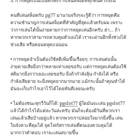
3. การหยุดเป็นเป็นทักษะการเล่นสล็อตที่ทุกคนควรจะมี
คนที่เล่นสล็อตกับ pg77 มานานจริงๆจะรู้ดีว่า การหยุดคือ
ความชำนาญการเล่นสล็อตที่สำคัญที่สุดแล้วครับผม เพราะ
ว่าการเล่นได้นั้นง่ายดายกว่าการหยุดเล่นอีกครับ ฮ่า… ถ้า
หากพวกเราสามารถควบคุมตัวเองได้ เราจะผ่านอีกทั้งช่วงได้
ช่วงเสีย หรือตอนหลุดแน่นอน
• การหยุดจำเป็นต้องใช้สติเพิ่มขึ้นเรื่อยๆ: การเล่นต่อนั้น
ง่ายดายเสียยิ่งกว่าหลายเท่าเลยขอรับ แต่การหยุดเล่นต้องใช้
สติมากยิ่งกว่าเยอะเลยขอรับ ยิ่งถ้ากำลังลุ้น กำลังได้ หรือ
กำลังเสียดาย จะยิ่งหยุดยากมากมาย แม้กระนั้นถ้าคุณทำได้
มันจะเก็บกำไรเอาไว้ได้โดยทันทีเลยนะครับ
• ไม่ต้องชนะทุกวี่วันก็ได้:
pgslot77
ผู้ใดมันจะเล่น pgslot77
แล้วได้กำไรได้แต่ละวันล่ะครับ มันก็จะต้องมีวันที่พวกเรา
เล่นแล้วเสียบ้างอยู่แล้ว หากพวกเราปล่อยใจมากยิ่งขึ้น เล่น
ในจังหวะที่คุมได้ จุดโฟกัสการเล่นที่ตนเองควบคุมได้
มากกว่าคำตอบ เราจะเล่นสบายขึ้น