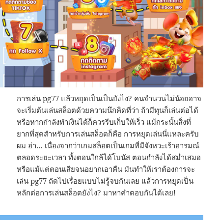
การเล่น pg77 แล้วหยุดเป็นเป็นยังไง? คนจำนวนไม่น้อยอาจ
จะเริ่มต้นเล่นสล็อตด้วยความนึกคิดที่ว่า ถ้ามีทุนก็เล่นต่อได้
หรือหากกำลังทำเงินได้ก็ควรรีบเก็บให้เร็ว แม้กระนั้นสิ่งที่
ยากที่สุดสำหรับการเล่นสล็อตก็คือ การหยุดเล่นนี่แหละครับ
ผม ฮ่า… เนื่องจากว่าเกมสล็อตเป็นเกมที่มีจังหวะเร้าอารมณ์
ตลอดระยะเวลา ทั้งตอนใกล้ได้โบนัส ตอนกำลังได้สม่ำเสมอ
หรือแม้แต่ตอนเสียจนอยากเอาคืน มันทำให้เราต้องการจะ
เล่น pg77 ถัดไปเรื่อยแบบไม่รู้จบกันเลย แล้วการหยุดเป็น
หลักต่อการเล่นสล็อตยังไง? มาหาคำตอบกันได้เลย!