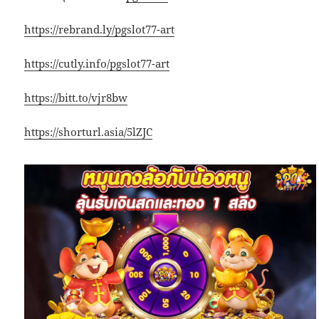
https://rebrand.ly/pgslot77-art
https://cutly.info/pgslot77-art
https://bitt.to/vjr8bw
https://shorturl.asia/5lZJC