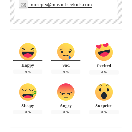
noreply@moviefreekick.com
Happy
Sad
Excited
0
%
0
%
0
%
Sleepy
Angry
Surprise
0
%
0
%
0
%
…