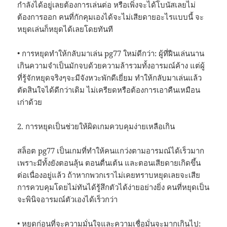
กำลังได้อยู่เลยต้องการเล่นต่อ หรือเพิ่งจะได้โบนัสเลยไม่
ต้องการออก คนที่กักคุมเองได้จะไม่เสียดายอะไรแบบนี้ จะ
หยุดเล่นก็หยุดได้เลยโดยทันที
• การหยุดทำให้กลับมาเล่น pg77 ใหม่ดีกว่า: ผู้ที่ฝืนเล่นนาน
เกินความจำเป็นมักจบด้วยความล้ารวมทั้งอารมณ์ค้าง แต่ผู้
ที่รู้จักหยุดจริงๆจะมีจังหวะพักดีเยี่ยม ทำให้กลับมาเล่นแล้ว
ตัดสินใจได้ดีกว่าเดิม ไม่เครียดหรือต้องการเอาคืนเหมือน
เก่าด้วย
2. การหยุดเป็นช่วยให้ผิดเกมควบคุมง่ายเหลือเกิน
สล็อต pg77 เป็นเกมที่ทำให้คนแกว่งตามอารมณ์ได้เร็วมาก
เพราะมีทั้งยังตอนลุ้น ตอนตื่นเต้น และตอนเสียดายเกิดขึ้น
ต่อเนื่องอยู่แล้ว ถ้าหากพวกเราไม่เคยทราบหยุดเลยจะเสีย
การควบคุมโดยไม่ทันได้รู้สึกตัวได้ง่ายอย่างยิ่ง คนที่หยุดเป็น
จะพินิจอารมณ์ตัวเองได้เร็วกว่า
• หยุดก่อนที่จะความมั่นใจและความเชื่อมั่นจะมากเกินไป: