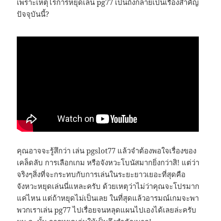
เพราะเหตุไรการหยุดเล่น pg77 เป็นถึงกลายเป็นเรื่องสำคัญ
ปัจจุบันนี้?
คุณอาจจะรู้สึกว่า เล่น pgslot77 แล้วจำต้องพอใจเรื่องของ
เคล็ดลับ การเลือกเกม หรือจังหวะโบนัสมากยิ่งกว่าสิ! แต่ว่า
จริงๆสิ่งที่จะกระทบกับการเล่นในระยะยาวเยอะที่สุดคือ
จังหวะหยุดเล่นนี่แหละครับ ด้วยเหตุว่าไม่ว่าคุณจะโปรมาก
แค่ไหน แต่ถ้าหยุดไม่เป็นเลย ในที่สุดแล้วอารมณ์เกมจะพา
พวกเราเล่น pg77 ไปเรื่อยจนหลุดแผนไปเองได้เลยล่ะครับ