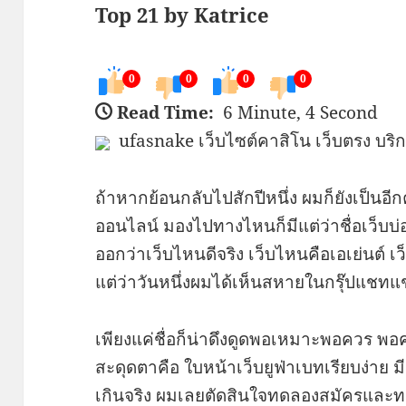
Top 21 by Katrice
0
0
0
0
Read Time:
6 Minute, 4 Second
ufasnake เว็บไซต์คาสิโน เว็บตรง บริก
ถ้าหากย้อนกลับไปสักปีหนึ่ง ผมก็ยังเป็นอี
ออนไลน์ มองไปทางไหนก็มีแต่ว่าชื่อเว็บ
ออกว่าเว็บไหนดีจริง เว็บไหนคือเอเย่นต์ เ
แต่ว่าวันหนึ่งผมได้เห็นสหายในกรุ๊ปแชทแชร์
เพียงแค่ชื่อก็น่าดึงดูดพอเหมาะพอควร พอคลิ
สะดุดตาคือ ใบหน้าเว็บยูฟ่าเบทเรียบง่าย
เกินจริง ผมเลยตัดสินใจทดลองสมัครและทด