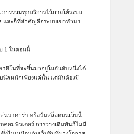
เป็น การรวมทุกบริการไว้ภายใต้ระบบ
ยูส และก็ที่สำคัญคือระบบเขาทำมา
บ 1 ในตอนนี้
คาสิโนที่จะขึ้นมาอยู่ในอันดับหนึ่งได้
ัสหนักเพียงแค่นั้น แต่มันต้องมี
เล่นบาคาร่า หรือปั่นสล็อตบนเว็บนี้
อคอมพิวเตอร์ การวางเดิมพันก็ไม่มี
ซึ่งไม่เหมือนกับเว็บอื่นที่บางโอกาส