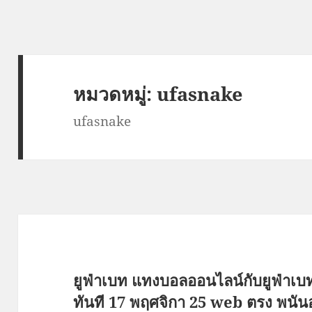
หมวดหมู่:
ufasnake
ufasnake
ยูฟ่าเบท แทงบอลออนไลน์กับยูฟ่าเบท ว
ทันที 17 พฤศจิกา 25 web ตรง พนันอ