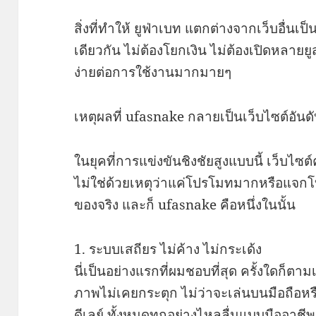
สิ่งที่ทำให้ ยูฟ่าเบท แตกต่างจากเว็บอื่น
เดียวกัน ไม่ต้องโยกเงิน ไม่ต้องเปิดหลาย
ง่ายต่อการใช้งานมากมายๆ
เหตุผลที่ ufasnake กลายเป็นเว็บไซต์อันดั
ในยุคที่การแข่งขันชิงชัยสูงแบบนี้ เว็บไซต์
ไม่ใช่ด้วยเหตุว่าแค่โปรโมทมากหรือแจกโบน
ของจริง และก็ ufasnake คือหนึ่งในนั้น
1. ระบบเสถียร ไม่ค้าง ไม่กระเด้ง
นี่เป็นอย่างแรกที่ผมชอบที่สุด ครั้งใดก็ตาม
ภาพไม่เคยกระตุก ไม่ว่าจะเล่นบนมือถือหรื
ดีเลย์ ทั้งหมดทุกอย่างไหลลื่นแบบมืออาชีพ 