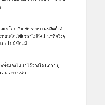
ๆ
ยงแค่โอนเงินเข้าระบบ เครดิตก็เข้า
ารถอนเงินใช้เวลาไม่ถึง 1 นาทีจริงๆ
บบไม่มีข้อแม้
ั่งมองไม่น่าไว้วางใจ แต่ว่า ยู
เล่น อย่างเช่น: