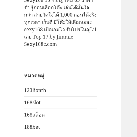
Sexy168 15 กรกฎาคม 69 บาคา
ร่า รู้ก่อนเลือกโต๊ะ เล่นได้มั่นใจ
กว่า สายวัดใจได้ 1,000 ถอนได้จริง
ทุกเวลา เว็บดี มีโต๊ะให้เลือกเยอะ
sexy168 เปิดเกมไว รับโปรใหญ่ไป
เลย Top 17 by Jimmie
Sexy168c.com
หมวดหมู่
123lionth
168slot
168สล็อต
188bet