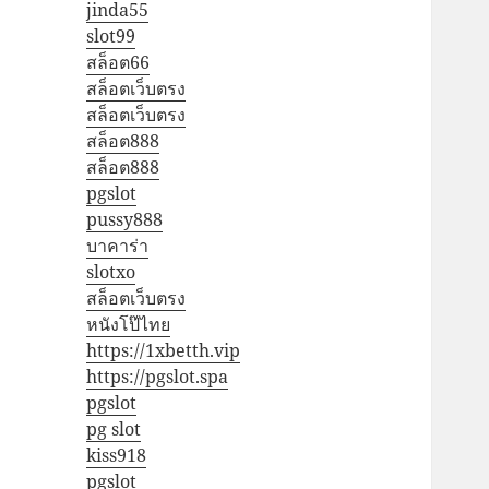
jinda55
slot99
สล็อต66
สล็อตเว็บตรง
สล็อตเว็บตรง
สล็อต888
สล็อต888
pgslot
pussy888
บาคาร่า
slotxo
สล็อตเว็บตรง
หนังโป๊ไทย
https://1xbetth.vip
https://pgslot.spa
pgslot
pg slot
kiss918
pgslot