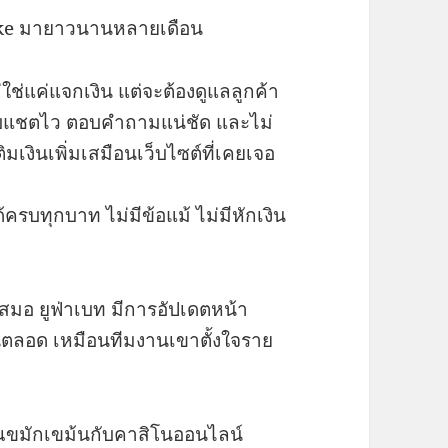
nake มายาวนานหลายเดือน
 ไม่ใช่แค่แจกเงิน แต่จะต้องดูแลลูกค้า
บแชตไว ตอบคำถามแน่ชัด และไม่
มเงินเพิ่มเสมือนเว็บไซต์ที่เคยเจอ
รบทุกบาท ไม่มีข้อแม้ ไม่มีหักเงิน
เสมอ ยูฟ่าเบท มีการอัปเดตหน้า
ึ้นตลอด เหมือนทีมงานเขาตั้งใจราย
ุณขมักเขม้นกับคาสิโนออนไลน์