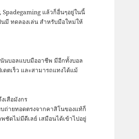
Spadegaming แล้วก็อื่นๆอยู่ในนี้
นมี ทดลองเล่น สำหรับมือใหม่ให้
พนันบอลแบบมืออาชีพ มีอีกทั้งบอล
ัปเดตเร็ว และสามารถแทงได้แม้
ึงเสือมังกร
บถ่ายทอดตรงจากคาสิโนของแท้ก็
ชัดไม่มีดีเลย์ เสมือนได้เข้าไปอยู่