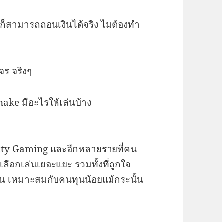
ล้วก็สามารถถอนเงินได้จริง ไม่ต้องทำ
ร จริงๆ
ke มีอะไรให้เล่นบ้าง
retty Gaming และอีกหลายรายที่คน
ลือกเล่นเยอะแยะ รวมทั้งที่ถูกใจ
นั้น เหมาะสมกับคนทุนน้อยแม้กระนั้น