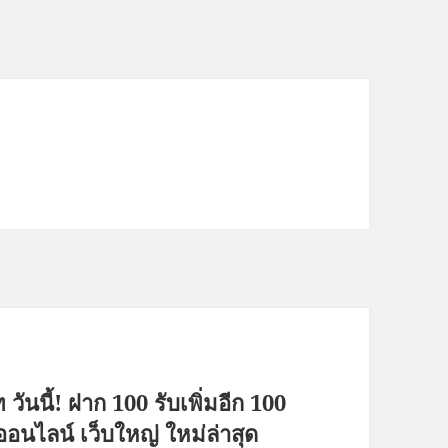
ันนี้! ฝาก 100 รับเพิ่มอีก 100
อนไลน์ เว็บใหญ่ ใหม่ล่าสุด