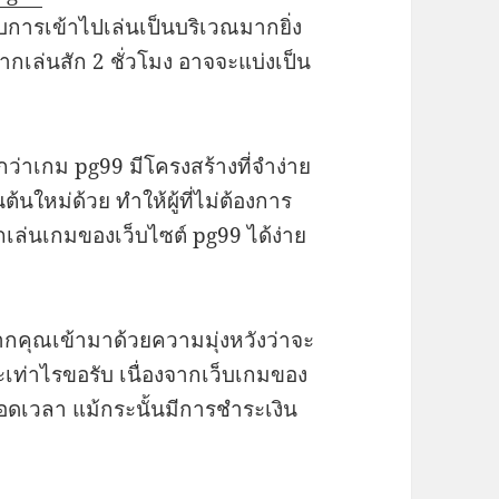
การเข้าไปเล่นเป็นบริเวณมากยิ่ง
ากเล่นสัก 2 ชั่วโมง อาจจะแบ่งเป็น
ว่าเกม pg99 มีโครงสร้างที่จำง่าย
ต้นใหม่ด้วย ทำให้ผู้ที่ไม่ต้องการ
เล่นเกมของเว็บไซต์ pg99 ได้ง่าย
กคุณเข้ามาด้วยความมุ่งหวังว่าจะ
เท่าไรขอรับ เนื่องจากเว็บเกมของ
ลอดเวลา แม้กระนั้นมีการชำระเงิน