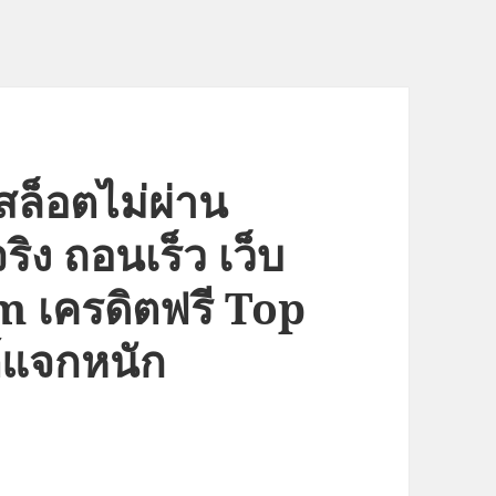
ล็อตไม่ผ่าน
จริง ถอนเร็ว เว็บ
 เครดิตฟรี Top
ต์แจกหนัก