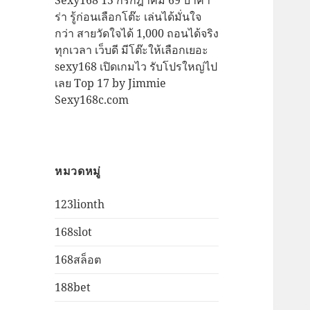
Sexy168 15 กรกฎาคม 69 บาคา
ร่า รู้ก่อนเลือกโต๊ะ เล่นได้มั่นใจ
กว่า สายวัดใจได้ 1,000 ถอนได้จริง
ทุกเวลา เว็บดี มีโต๊ะให้เลือกเยอะ
sexy168 เปิดเกมไว รับโปรใหญ่ไป
เลย Top 17 by Jimmie
Sexy168c.com
หมวดหมู่
123lionth
168slot
168สล็อต
188bet