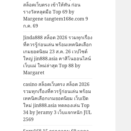
สล็อตเว็บตรง เข้าให้ทัน ก่อน
รางวัลหลุดมือ Top 69 by
Margene tangtem168e.com 9
ก.ค. 69
Jinda888 สล็อต 2026 รวมทุกเรื่อง
ที่ควรรู้ก่อนเล่น พร้อมเทคนิคเลือก
เกมยอดนิยม 23 ส.ค. 26 เวปไซต์
ใหญ่ jin888.asia คาสิโนออนไลน์
เว็บแม่ ใหม่ล่าสุด Top 88 by
Margaret
casino สล็อตเว็บตรง สล็อต 2026
รวมทุกเรื่องที่ควรรู้ก่อนเล่น พร้อม
เทคนิคเลือกเกมยอดนิยม เว็บเปิด
ใหม่ jin888.asia ทดลองเล่น Top
34 by Jeramy 3 เว็บแจกหนัก JUL
2569