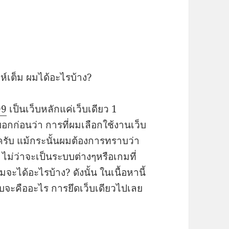
ห์เต็ม ผมได้อะไรบ้าง?
99
เป็นเว็บหลักแค่เว็บเดียว 1
อกก่อนว่า การที่ผมเลือกใช้งานเว็บ
ดครับ แม้กระนั้นผมต้องการทราบว่า
ไม่ว่าจะเป็นระบบต่างๆหรือเกมที่
จะได้อะไรบ้าง? ดังนั้น ในเนื้อหานี้
จะคืออะไร การยึดเว็บเดียวไปเลย
!