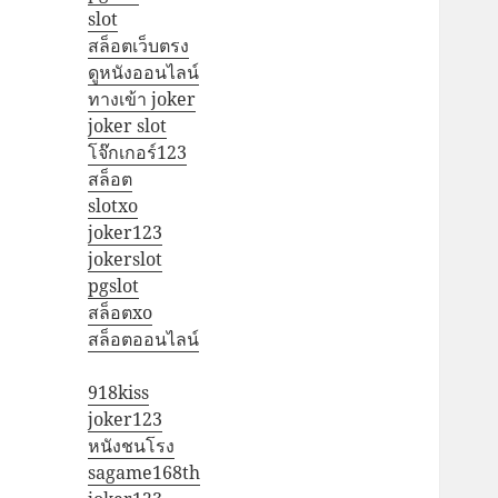
slot
สล็อตเว็บตรง
ดูหนังออนไลน์
ทางเข้า joker
joker slot
โจ๊กเกอร์123
สล็อต
slotxo
joker123
jokerslot
pgslot
สล็อตxo
สล็อตออนไลน์
918kiss
joker123
หนังชนโรง
sagame168th