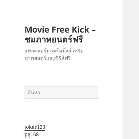
Movie Free Kick –
ชมภาพยนตร์ฟรี
แพลตฟอร์มสตรีมมิ่งสำหรับ
ภาพยนตร์และซีรีส์ฟรี
ค้นหา
สำหรับ:
joker123
pg168