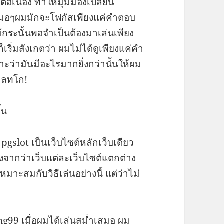
่อเนื่อง ทำให้มุมมองเปลี่ยน
เสมอๆผมมักจะโฟกัสเพียงแค่คำตอบ
แม้กระนั้นพอจำเป็นต้องมาเล่นเพียง
็เริ่มสังเกตว่า ผมไม่ได้ดูเพียงแค่คำ
ว่ามันมีอะไรมากยิ่งกว่านั้นให้ผม
 เลทโก!
้น
น pgslot เป็นเว็บไซต์หลักเว็บเดียว
จากว่าเว็บแต่ละเว็บไซต์แตกต่าง
หมาะสมกับวิธีเล่นอย่างนี้ แต่ว่าไม่
ng99
เมื่อผมได้เล่นสม่ำเสมอ ผม