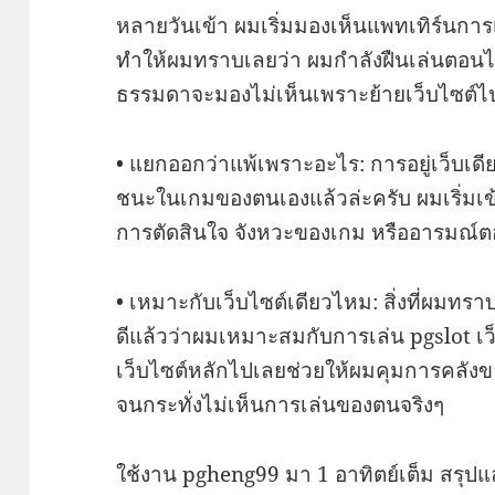
หลายวันเข้า ผมเริ่มมองเห็นแพทเทิร์นการ
ทำให้ผมทราบเลยว่า ผมกำลังฝืนเล่นตอนไหน เ
ธรรมดาจะมองไม่เห็นเพราะย้ายเว็บไซต์ไ
• แยกออกว่าแพ้เพราะอะไร: การอยู่เว็บเด
ชนะในเกมของตนเองแล้วล่ะครับ ผมเริ่มเ
การตัดสินใจ จังหวะของเกม หรืออารมณ์ต
• เหมาะกับเว็บไซต์เดียวไหม: สิ่งที่ผมทร
ดีแล้วว่าผมเหมาะสมกับการเล่น pgslot เว็
เว็บไซต์หลักไปเลยช่วยให้ผมคุมการคลังข
จนกระทั่งไม่เห็นการเล่นของตนจริงๆ
ใช้งาน pgheng99 มา 1 อาทิตย์เต็ม สรุปแ