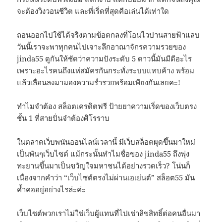
จะต้องวิงวอนชีวิต และที่เริ่ดที่สุดคือเล่นได้เท่าใด
ถอนออกไปใช้ได้จริงตามข้อตกลงที่โอนไวปานสายฟ้าแลบ
วันนี้เราจะพาทุกคนไปเจาะลึกอาณาจักรความรวยของ
jinda55 ดูกันให้ชัดว่าความปังระดับ 5 ดาวนี้มันมีดีอะไร
เพราะอะไรคนถึงแห่สมัครกันกระทั่งระบบแทบค้าง พร้อม
แล้วเลื่อนลงมามองความร่ำรวยพร้อมเพียงกันเลยคะ!
ทำไมจำต้อง สล็อตเครดิตฟรี ป้ายยาความเริ่ดของเว็บตรง
ชั้น 1 ที่สายปั่นจำต้องศิโรราบ
ในตลาดเว็บพนันออนไลน์เวลานี้ มีเว็บสล็อตผุดขึ้นมาใหม่
เป็นพันๆเว็บไซต์ แม้กระนั้นทำไมชื่อของ jinda55 ถึงพุ่ง
ทะยานขึ้นมาเป็นขวัญใจมหาชนได้อย่างรวดเร็ว? โน่นก็
เนื่องจากคำว่า “เว็บไซต์ตรงไม่ผ่านเอเย่นต์” สล็อต55 มัน
ค้ำคออยู่อย่างไรล่ะค่ะ
เว็บไซต์พวกเราไม่ใช่เว็บผู้แทนที่ไปเช่าลิขสิทธิ์ต่อคนอื่นมา