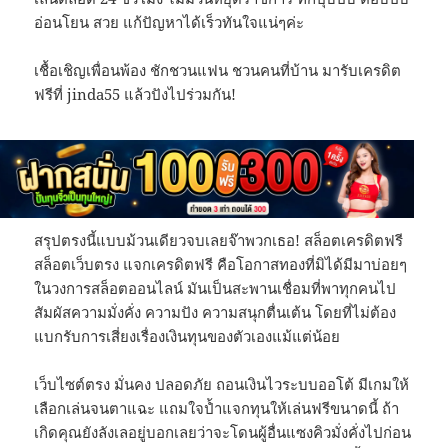
อ่อนโยน สวย แก้ปัญหาได้เร็วทันใจแน่ๆค่ะ
เชื้อเชิญเพื่อนพ้อง ชักชวนแฟน ชวนคนที่บ้าน มารับเครดิต
ฟรีที่ jinda55 แล้วปังไปร่วมกัน!
สรุปตรงนี้แบบม้วนเดียวจบเลยจ๊าพวกเธอ! สล็อตเครดิตฟรี
สล็อตเว็บตรง แจกเครดิตฟรี คือโอกาสทองที่มิได้มีมาบ่อยๆ
ในวงการสล็อตออนไลน์ มันเป็นสะพานเชื่อมที่พาทุกคนไป
สัมผัสความมั่งคั่ง ความปัง ความสนุกตื่นเต้น โดยที่ไม่ต้อง
แบกรับการเสี่ยงเรื่องเงินทุนของตัวเองแม้แต่น้อย
เว็บไซต์ตรง มั่นคง ปลอดภัย ถอนเงินไวระบบออโต้ มีเกมให้
เลือกเล่นจนตาแฉะ แถมใจป้ำแจกทุนให้เล่นฟรีขนาดนี้ ถ้า
เกิดคุณยังลังเลอยู่บอกเลยว่าจะโดนผู้อื่นแซงคิวมั่งคั่งไปก่อน