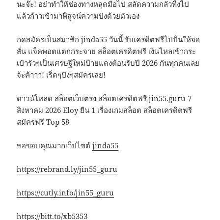
นะจ๊ะ! อย่าทำให้ช่องทางหลุดมือไป สลัดความกลัวทิ้งไป
แล้วก้าวเข้ามาพิสูจน์ความปังด้วยตัวเอง
กดสมัครเป็นสมาชิก jinda55 วันนี้ รับเครดิตฟรีไปปั่นให้จอ
สั่น แจ็คพอตแตกกระจาย สล็อตเครดิตฟรี เงินไหลเข้ากระ
เป๋ารัวๆเป็นเศรษฐีใหม่ป้ายแดงต้อนรับปี 2026 กันทุกคนเลย
จ้ะค้าาา! เริ่ดๆปังๆสมัครเลย!
ดาวน์โหลด สล็อตเว็บตรง สล็อตเครดิตฟรี jin55.guru 7
สิงหาคม 2026 Eloy ยืน 1 เรื่องเกมสล็อต สล็อตเครดิตฟรี
สมัครฟรี Top 58
ขอขอบคุณมากเว็ปไซต์
jinda55
https://rebrand.ly/jin55_guru
https://cutly.info/jin55_guru
https://bitt.to/xb5353