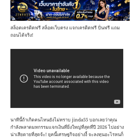
สล็อตเครดิตฟรี สล็อตเว็บตรง แจกเครดิตฟรี ปั่นฟรี แถม
ถอนได้จริง!
นาทีนี้ถ้าเกิดคนไหนยังไม่ทราบ jinda55 บอกเลยว่าคุณ
กำลังพลาดมหกรรมแจกเงินที่ยิ่งใหญ่ที่สุดที่ปี 2026 ไปอย่าง
น่าเสียดายที่สุดจ้ะ! ยุคนี้เศรษฐกิจอย่างงี้ จะลงทุนอะไรหนก็