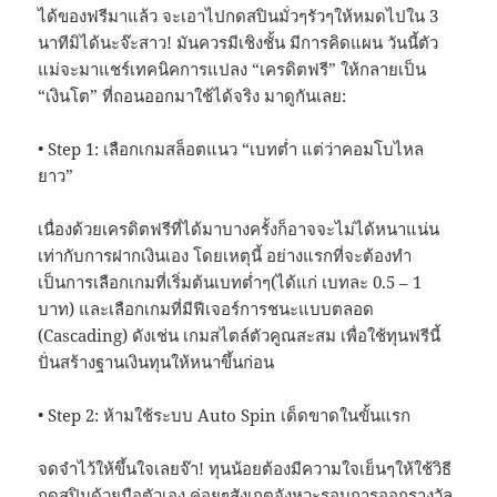
ได้ของฟรีมาแล้ว จะเอาไปกดสปินมั่วๆรัวๆให้หมดไปใน 3
นาทีมิได้นะจ๊ะสาว! มันควรมีเชิงชั้น มีการคิดแผน วันนี้ตัว
แม่จะมาแชร์เทคนิคการแปลง “เครดิตฟรี” ให้กลายเป็น
“เงินโต” ที่ถอนออกมาใช้ได้จริง มาดูกันเลย:
• Step 1: เลือกเกมสล็อตแนว “เบทต่ำ แต่ว่าคอมโบไหล
ยาว”
เนื่องด้วยเครดิตฟรีที่ได้มาบางครั้งก็อาจจะไม่ได้หนาแน่น
เท่ากับการฝากเงินเอง โดยเหตุนี้ อย่างแรกที่จะต้องทำ
เป็นการเลือกเกมที่เริ่มต้นเบทต่ำๆ(ได้แก่ เบทละ 0.5 – 1
บาท) และเลือกเกมที่มีฟีเจอร์การชนะแบบตลอด
(Cascading) ดังเช่น เกมสไตล์ตัวคูณสะสม เพื่อใช้ทุนฟรีนี้
ปั่นสร้างฐานเงินทุนให้หนาขึ้นก่อน
• Step 2: ห้ามใช้ระบบ Auto Spin เด็ดขาดในขั้นแรก
จดจำไว้ให้ขึ้นใจเลยจ๊า! ทุนน้อยต้องมีความใจเย็นๆให้ใช้วิธี
กดสปินด้วยมือตัวเอง ค่อยๆสังเกตจังหวะรอบการออกรางวัล