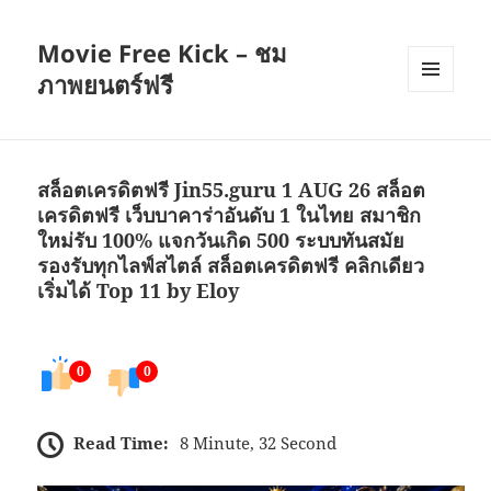
Movie Free Kick – ชม
ภาพยนตร์ฟรี
เมนู
และวิด
เจ็ต
สล็อตเครดิตฟรี Jin55.guru 1 AUG 26 สล็อต
เครดิตฟรี เว็บบาคาร่าอันดับ 1 ในไทย สมาชิก
ใหม่รับ 100% แจกวันเกิด 500 ระบบทันสมัย
รองรับทุกไลฟ์สไตล์ สล็อตเครดิตฟรี คลิกเดียว
เริ่มได้ Top 11 by Eloy
0
0
Read Time:
8 Minute, 32 Second