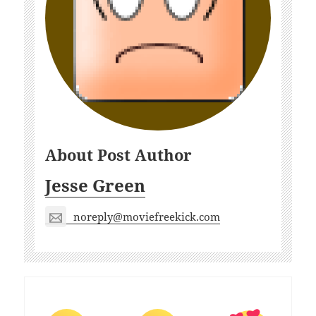
About Post Author
Jesse Green
noreply@moviefreekick.com