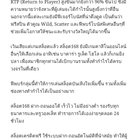
RTP (Return to Player) สูงขึ้นมากยิ่งกว่า 96% ขึ้นไป ซึ่งมี
ความหมายว่าจังหวะที่ผู้เล่นจะได้กำไรนั้นสูงยิ่งกว่าที่อื่น
นอกจากนี้แต่ละเกมยังมีฟีเจอร์โบนัสที่น่าดึงดูด เป็นต้นว่า
ฟรีสปิน ตัวคูณ Wild, Scatter และฟีพบร์โบนัสพิเศษอื่นๆที่
ช่วยเพิ่มโอกาสให้ชนะและรับรางวัลใหญ่ได้มากขึ้น
เว้นเสียแต่เกมสล็อตแล้ว สล็อต168 ยังมีเกมคาสิโนออนไลน์
อื่นๆให้เลือกเล่น อาทิเช่น บาคาร่า รูเล็ต ไฮโล แล้วก็เกมยิง
ปลา เพื่อสมาชิกทุกท่านได้เบิกบานรวมทั้งทำกำไรได้ครบ
วงจรในที่เดียว
ฟีพบร์กลุ่มนี้ทำให้การเล่นสล็อตบันเทิงใจเพิ่มขึ้น รวมทั้งเพิ่ม
ช่องทางทำกำไรได้เป็นอย่างมาก
สล็อต168 ฝาก-ถอนออโต้ เร็วไว ไม่มีอย่างต่ำ รองรับทุก
ธนาคารและทรูวอลเล็ท ทำรายการได้เองง่ายๆตลอด 24
ชั่วโมง
สล็อตเครดิตฟรี ใช้ระบบฝาก-ถอนอัตโนมัติที่นำสมัย ทำให้ผู้