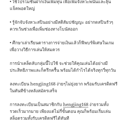
• ใช้โปรโมชั่นฝากเงินเพิ่มทุน เพื่อเพิ่มจังหวะพนันและลุ้น
แจ็คพอตใหญ่
• รู้จักจับจังหวะสปินอย่างมีสติสัมปชัญญะ อย่ากดสปินรัวๆ
ควรเว้นช่วงเพื่อเพิ่มช่องทางโบนัสออก
• ศึกษาเล่าเรียนตารางการจ่ายเงินแล้วก็ฟีพบร์พิเศษในเกม
เพื่อวางวิธีการเล่นให้สมควร
การนำเคล็ดลับกลุ่มนี้ไปใช้ จะช่วยให้คุณเล่นได้อย่างมี
ประสิทธิภาพและก็ครึกครื้น พร้อมได้กำไรได้จริงทุกวี่ทุกวัน
ลงทะเบียน hengjing168 ง่ายๆไม่ยุ่งยาก พร้อมรับเครดิตฟรี
ในทันทีข้างหลังสมัครเสร็จ
การลงทะเบียนเป็นสมาชิกกับ
hengjing168
ง่ายรวมทั้ง
รวดเร็วมากมาย เพียงแต่ไม่กี่ขั้นตอน คุณก็พร้อมเริ่มเล่น
สล็อตรวมทั้งรับเครดิตฟรีได้ทันที