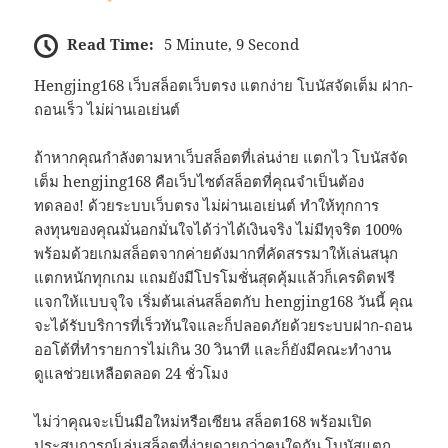
Read Time:
5 Minute, 9 Second
Hengjing168 เว็บสล็อตเว็บตรง แตกง่าย โบนัสจัดเต็ม ฝาก-
ถอนเร็ว ไม่ผ่านเอเย่นต์
ถ้าหากคุณกำลังตามหาเว็บสล็อตที่เล่นง่าย แตกไว โบนัสจัด
เต็ม hengjing168 คือเว็บไซต์สล็อตที่คุณจำเป็นต้อง
ทดลอง! ด้วยระบบเว็บตรง ไม่ผ่านเอเย่นต์ ทำให้ทุกการ
ลงทุนของคุณมั่นอกมั่นใจได้ว่าได้เงินจริง ไม่มีทุจริต 100%
พร้อมด้วยเกมสล็อตจากค่ายดังมากที่คัดสรรมาให้เล่นสนุก
แตกหนักทุกเกม แถมยังมีโปรโมชั่นสุดคุ้มแล้วก็เครดิตฟรี
แจกให้แบบจุใจ เริ่มต้นเล่นสล็อตกับ hengjing168 วันนี้ คุณ
จะได้รับบริการที่เร็วทันใจและก็ปลอดภัยด้วยระบบฝาก-ถอน
ออโต้ที่ทำรายการไม่เกิน 30 วินาที และก็ยังมีคณะทำงาน
ดูแลช่วยเหลือตลอด 24 ชั่วโมง
ไม่ว่าคุณจะเป็นมือใหม่หรือเซียน สล็อต168 พร้อมเปิด
ประสบการณ์เล่นสล็อตที่ง่ายดายกว่าคนใดกัน โบนัสแตก