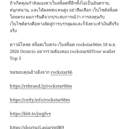
ถ้าเกิดคุณกำลังมองหาเว็บสล็อตที่อีกทั้งไม่เป็นอันตราย,
สนุกสนาน, และได้ผลทดแทนสูง อย่าลืมเลือก เว็บไซต์สล็อต
โดยตรง ผมการันตีจากประสบการณ์ว่า การลงทุนกับ
เว็บไซต์ตรงคือทางลัดสู่การบรรลุผลและก็จังหวะทำเงินที่จริง
จริง
ดาวน์โหลด สล็อตเว็บตรง เว็บสล็อต rockstar66m 18 พ.ย.
2026 Octavio อยากรวยต้องลอง rockstar66True wallet
Top 3
ขอขอบคุณอ้างอิงจาก
rockstar66
https://rebrand.ly/rockstar66m
https://cutly.info/rockstar66m
https://bitt.to/jwgfve
https://shorturl.asia/yn0R9