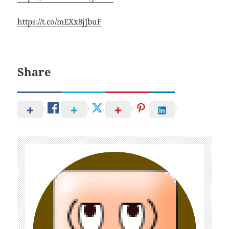
https://t.co/mEXx8jJbuF
Share