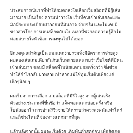
ประสบการณ์แรกที่ทำให้ผมตกลงใจเลือกเว็บสล็อตที่มีผู้เล่น
มากมาย เป็นเรื่อง ความน่าวางใจ เว็บที่คนเข้าเล่นเยอะแยะ
มักมีระบบระเบียบฝากถอนที่มั่นอาจ จ่ายจริง และไม่เคยมี
ข่าวสารโกง การเล่นสล็อตกับเว็บเหล่านี้ช่วยลดความรู้สึกไม่
ค่อยสบายใจหัวข้อการลงทุนไปได้เยอะ
อีกเหตุผลสำคัญเป็น เกมแตกง่ายรวมทั้งมีอัตราการจ่ายสูง
ผมลองเล่นเกมเดียวกันกับเว็บหลายแห่ง พบว่าเว็บไซต์ที่มีคน
เข้าเล่นมาก ชอบมี สล็อตที่โบนัสแตกบ่อยครั้งกว่า ซึ่งช่วย
ทำให้กำไรกลับมาหลายเท่าหากแม้ใช้ทุนเริ่มต้นเพียงแค่
เล็กๆน้อยๆ
ผมเริ่มจากการเลือก เกมสล็อตที่มีรีวิวสูง จากผู้เล่นจริง
ตัวอย่างเช่น เกมที่ขึ้นชื่อว่า แจ็คพอตแตกบ่อยครั้ง หรือ
โบนัสออกไว การอ่านรีวิวช่วยให้ทราบว่าควรลงพนันเท่าไหร่
และก็ช่วงไหนที่ช่องทางแตกมากที่สุด
แล้วหลังจากนั้น ผมจะเริ่มด้วย เดิมพันต่ำสุดก่อน เพื่อสังเกต