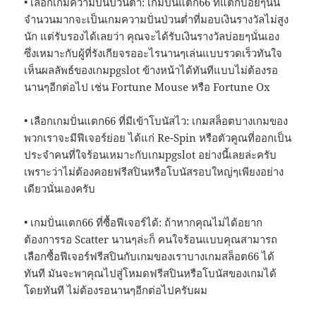
• เลือกเกมความปั่นป่วนต่ำ: เกมปั่นแตก66 ที่แตกบ่อยๆนั้น
จำนวนมากจะเป็นเกมความปั่นป่วนต่ำที่มอบเงินรางวัลไม่สูง
นัก แต่รับรองได้เลยว่า คุณจะได้รับเงินรางวัลบ่อยๆนั่นเอง
ซึ่งเหมาะกับผู้ที่รังเกียจรออะไรนานๆเล่นแบบรวดเร็วทันใจ
เห็นผลลัพธ์ของเกมpgslot ข้างหน้าได้ทันทีแบบไม่ต้องรอ
นานๆอีกต่อไป เช่น Fortune Mouse หรือ Fortune Ox
• เลือกเกมปั่นแตก66 ที่มีเข้าโบนัสไว: เกมสล็อตบางเกมของ
พวกเราจะมีฟีเจอร์ย่อย ได้แก่ Re-Spin หรือตัวคูณที่ออกเป็น
ประจำคนที่ใจร้อนเหมาะกับเกมpgslot อย่างนี้เลยล่ะครับ
เพราะว่าไม่ต้องคอยฟรีสปินหรือโบนัสรอบใหญ่ๆเพียงอย่าง
เดียวนั่นเองครับ
• เกมปั่นแตก66 ที่ซื้อฟีเจอร์ได้: ถ้าหากคุณไม่ได้อยาก
ต้องการรอ Scatter นานๆล่ะก็ คนใจร้อนแบบคุณสามารถ
เลือกซื้อฟีเจอร์ฟรีสปินกับเกมของเราบางเกมสล็อต66 ได้
ทันที มันจะพาคุณไปสู่โหมดฟรีสปินหรือโบนัสของเกมได้
โดยทันที ไม่ต้องรอนานๆอีกต่อไปครับผม