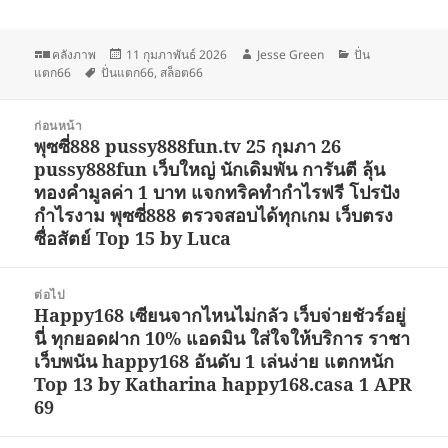
รูป
เขียน
ผู้
หมวด
คลังภาพ
11 กุมภาพันธ์ 2026
Jesse Green
ปั่น
แบบ
ป้าย
เมื่อ
เขียน
หมู่
แตก66
ปั่นแตก66
,
สล็อต66
เรื่อง
กำกับ
แนะแนว
ก่อนหน้า
เรื่อง
พุซซี่888 pussy888fun.tv 25 กุมภา 26
เรื่อง
pussy888fun เว็บใหญ่ นักเดิมพัน การันตี ลุ้น
ก่อน
ทองคำมูลค่า 1 บาท แจกทริคทำกำไรฟรี โปรปัง
หน้า:
กำไรงาม พุซซี่888 ตรวจสอบได้ทุกเกม เว็บตรง
ซื่อสัตย์ Top 15 by Luca
ต่อไป
Happy168 เซียนจากไหนไม่กลัว เว็บจ่ายชัวร์อยู่
เรื่อง
นี่ ทุกยอดฝาก 10% แอดมิน ใส่ใจให้บริการ ราชา
ต่อ
เว็บพนัน happy168 อันดับ 1 เล่นง่าย แตกหนัก
ไป:
Top 13 by Katharina happy168.casa 1 APR
69