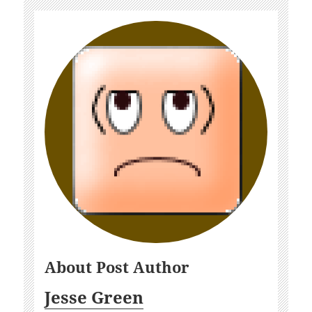
About Post Author
Jesse Green