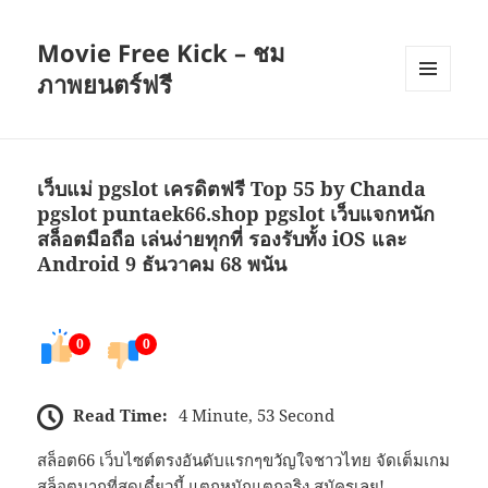
Movie Free Kick – ชม
ภาพยนตร์ฟรี
เมนู
และวิด
เจ็ต
เว็บแม่ pgslot เครดิตฟรี Top 55 by Chanda
pgslot puntaek66.shop pgslot เว็บแจกหนัก
สล็อตมือถือ เล่นง่ายทุกที่ รองรับทั้ง iOS และ
Android 9 ธันวาคม 68 พนัน
0
0
Read Time:
4 Minute, 53 Second
สล็อต66 เว็บไซต์ตรงอันดับแรกๆขวัญใจชาวไทย จัดเต็มเกม
สล็อตมากที่สุดเดี๋ยวนี้ แตกหนักแตกจริง สมัครเลย!