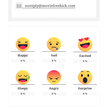
noreply@moviefreekick.com
Happy
Sad
Excited
0
%
0
%
0
%
Sleepy
Angry
Surprise
0
%
0
%
0
%