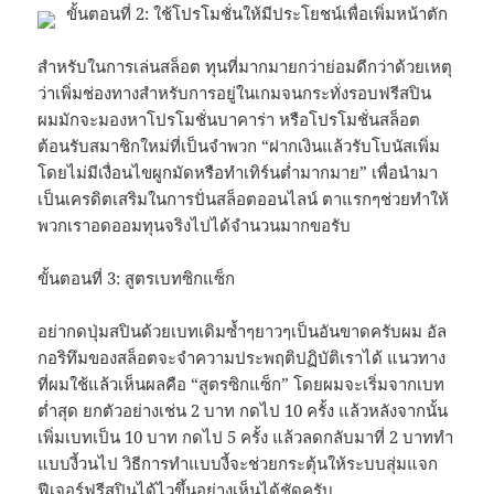
ขั้นตอนที่ 2: ใช้โปรโมชั่นให้มีประโยชน์เพื่อเพิ่มหน้าตัก
สำหรับในการเล่นสล็อต ทุนที่มากมายกว่าย่อมดีกว่าด้วยเหตุ
ว่าเพิ่มช่องทางสำหรับการอยู่ในเกมจนกระทั่งรอบฟรีสปิน
ผมมักจะมองหาโปรโมชั่นบาคาร่า หรือโปรโมชั่นสล็อต
ต้อนรับสมาชิกใหม่ที่เป็นจำพวก “ฝากเงินแล้วรับโบนัสเพิ่ม
โดยไม่มีเงื่อนไขผูกมัดหรือทำเทิร์นต่ำมากมาย” เพื่อนำมา
เป็นเครดิตเสริมในการปั่นสล็อตออนไลน์ ตาแรกๆช่วยทำให้
พวกเราอดออมทุนจริงไปได้จำนวนมากขอรับ
ขั้นตอนที่ 3: สูตรเบทซิกแซ็ก
อย่ากดปุ่มสปินด้วยเบทเดิมซ้ำๆยาวๆเป็นอันขาดครับผม อัล
กอริทึมของสล็อตจะจำความประพฤติปฏิบัติเราได้ แนวทาง
ที่ผมใช้แล้วเห็นผลคือ “สูตรซิกแซ็ก” โดยผมจะเริ่มจากเบท
ต่ำสุด ยกตัวอย่างเช่น 2 บาท กดไป 10 ครั้ง แล้วหลังจากนั้น
เพิ่มเบทเป็น 10 บาท กดไป 5 ครั้ง แล้วลดกลับมาที่ 2 บาททำ
แบบงี้วนไป วิธีการทำแบบงี้จะช่วยกระตุ้นให้ระบบสุ่มแจก
ฟีเจอร์ฟรีสปินได้ไวขึ้นอย่างเห็นได้ชัดครับ