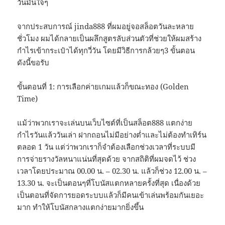
วันมั่นใจๆ
จากประสบการณ์ jinda888 ที่ผมอยู่จอสล็อตวันละหลาย
ชั่วโมง ผมได้กลายเป็นผลึกสูตรลับส่วนตัวที่ช่วยให้ผมสร้าง
กำไรเข้ากระเป๋าได้ทุกวี่วัน โดยมีวิธีการกล้วยๆ3 ขั้นตอน
ดังนี้ขอรับ
ขั้นตอนที่ 1: การเลือกค่ายเกมแล้วก็ขณะทอง (Golden
Time)
แม้ว่าพวกเราจะเล่นบนเว็บไซต์ที่เป็นสล็อต888 แตกง่าย
กำไรวันแล้ววันเล่า ฝากถอนไม่มีอย่างต่ำและไม่ต้องทำเทิร์น
ตลอด 1 วัน แต่ว่าพวกเราก็จำต้องเลือกช่วงเวลาที่ระบบมี
การจ่ายรางวัลหนาแน่นที่สุดด้วย จากสถิติที่ผมจดไว้ ช่วง
เวลาโดยประมาณ 00.00 น. – 02.30 น. แล้วก็ช่วง 12.00 น. –
13.30 น. จะเป็นตอนๆที่โบนัสแตกหลายครั้งที่สุด เนื่องด้วย
เป็นตอนที่จัดการยอดระบบแล้วก็มีคนเข้าเล่นพร้อมกันเยอะ
มาก ทำให้โบนัสกลางแตกง่ายมากยิ่งขึ้น