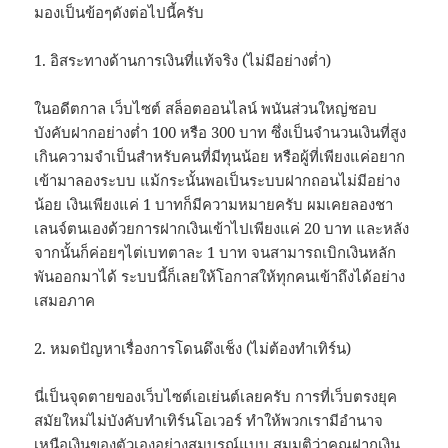
มองเป็นข้อๆดังต่อไปนี้ครับ
1. อิสระทางด้านการเงินที่แท้จริง (ไม่มีอย่างต่ำ)
ในอดีตกาล เว็บไซต์ สล็อตออนไลน์ พนันส่วนใหญ่ชอบ
บังคับฝากอย่างต่ำ 100 หรือ 300 บาท ซึ่งเป็นจำนวนเงินที่สูง
เกินความจำเป็นสำหรับคนที่มีทุนน้อย หรือผู้ที่เพียงแค่อยาก
เข้ามาลองระบบ แม้กระนั้นพอเป็นระบบฝากถอนไม่มีอย่าง
น้อย เงินเพียงแค่ 1 บาทก็มีความหมายครับ ผมเคยลองชา
เลนจ์ตนเองด้วยการฝากเงินเข้าไปเพียงแค่ 20 บาท และหลัง
จากนั้นก็ค่อยๆไต่เบทตาละ 1 บาท จนสามารถเบิกเงินหลัก
พันออกมาได้ ระบบนี้ก็เลยให้โอกาสให้ทุกคนเข้าถึงได้อย่าง
เสมอภาค
2. หมดปัญหาเรื่องการโดนดึงเช็ง (ไม่ต้องทำเทิร์น)
นี่เป็นจุดตายของเว็บไซต์เอเย่นต์เลยครับ การที่เว็บตรงยุค
สมัยใหม่ไม่บังคับทำเทิร์นโอเวอร์ ทำให้พวกเรามีอำนาจ
เหนือเงินของตัวเองอย่างสมบูรณ์แบบ สมมุติว่าคุณฝากเงิน