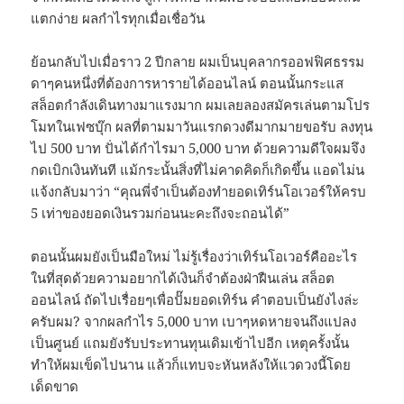
แตกง่าย ผลกำไรทุกเมื่อเชื่อวัน
ย้อนกลับไปเมื่อราว 2 ปีกลาย ผมเป็นบุคลากรออฟฟิศธรรม
ดาๆคนหนึ่งที่ต้องการหารายได้ออนไลน์ ตอนนั้นกระแส
สล็อตกำลังเดินทางมาแรงมาก ผมเลยลองสมัครเล่นตามโปร
โมทในเฟซบุ๊ก ผลที่ตามมาวันแรกดวงดีมากมายขอรับ ลงทุน
ไป 500 บาท ปั่นได้กำไรมา 5,000 บาท ด้วยความดีใจผมจึง
กดเบิกเงินทันที แม้กระนั้นสิ่งที่ไม่คาดคิดก็เกิดขึ้น แอดไม่น
แจ้งกลับมาว่า “คุณพี่จำเป็นต้องทำยอดเทิร์นโอเวอร์ให้ครบ
5 เท่าของยอดเงินรวมก่อนนะคะถึงจะถอนได้”
ตอนนั้นผมยังเป็นมือใหม่ ไม่รู้เรื่องว่าเทิร์นโอเวอร์คืออะไร
ในที่สุดด้วยความอยากได้เงินก็จำต้องฝ่าฝืนเล่น สล็อต
ออนไลน์ ถัดไปเรื่อยๆเพื่อปั๊มยอดเทิร์น คำตอบเป็นยังไงล่ะ
ครับผม? จากผลกำไร 5,000 บาท เบาๆหดหายจนถึงแปลง
เป็นศูนย์ แถมยังรับประทานทุนเดิมเข้าไปอีก เหตุครั้งนั้น
ทำให้ผมเข็ดไปนาน แล้วก็แทบจะหันหลังให้แวดวงนี้โดย
เด็ดขาด