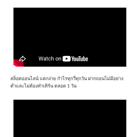
สล็อตออนไลน์ แตกง่าย กำไรทุกวี่ทุกวัน ฝากถอนไม่มีอย่าง
ต่ำและไม่ต้องทำเทิร์น ตลอด 1 วัน