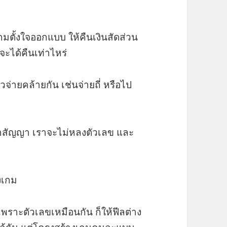
มตั้งใจออกแบบ ให้คืนเงินสัดส่วน
จะได้คืนเท่าไหร่
วจ่ายคล้ายกัน เช่นจ่ายถี่ หรือไป
ใช่คำสัญญา เราจะไม่หลงตัวเลข และ
งเกม
เพราะตัวเลขเหมือนกัน ก็ให้ฟีลต่าง