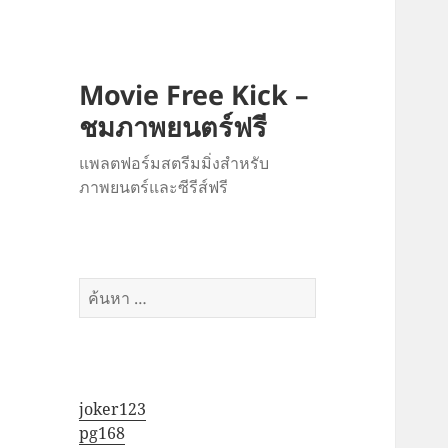
Movie Free Kick –
ชมภาพยนตร์ฟรี
แพลตฟอร์มสตรีมมิ่งสำหรับ
ภาพยนตร์และซีรีส์ฟรี
ค้นหา
สำหรับ:
joker123
pg168