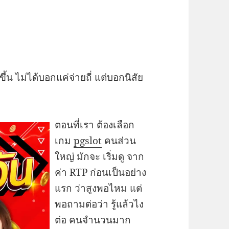
้น ไม่ได้บอกแค่จ่ายถี่ แต่บอกนิสัย
ตอนที่เรา ต้องเลือก
เกม
pgslot
คนส่วน
ใหญ่ มักจะ เริ่มดู จาก
ค่า RTP ก่อนเป็นอย่าง
แรก ว่าสูงพอไหม แต่
พอถามต่อว่า รู้แล้วไง
ต่อ คนจำนวนมาก