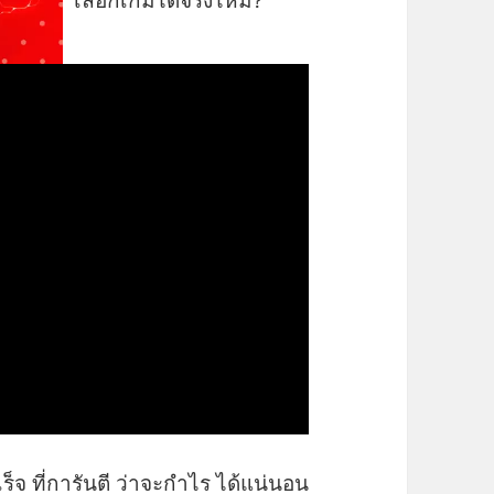
เลือกเกมได้จริงไหม?
ร็จ ที่การันตี ว่าจะกำไร ได้แน่นอน