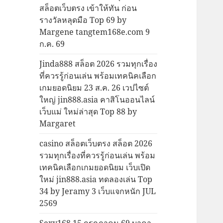
สล็อตเว็บตรง เข้าให้ทัน ก่อน
รางวัลหลุดมือ Top 69 by
Margene tangtem168e.com 9
ก.ค. 69
Jinda888 สล็อต 2026 รวมทุกเรื่อง
ที่ควรรู้ก่อนเล่น พร้อมเทคนิคเลือก
เกมยอดนิยม 23 ส.ค. 26 เวปไซต์
ใหญ่ jin888.asia คาสิโนออนไลน์
เว็บแม่ ใหม่ล่าสุด Top 88 by
Margaret
casino สล็อตเว็บตรง สล็อต 2026
รวมทุกเรื่องที่ควรรู้ก่อนเล่น พร้อม
เทคนิคเลือกเกมยอดนิยม เว็บเปิด
ใหม่ jin888.asia ทดลองเล่น Top
34 by Jeramy 3 เว็บแจกหนัก JUL
2569