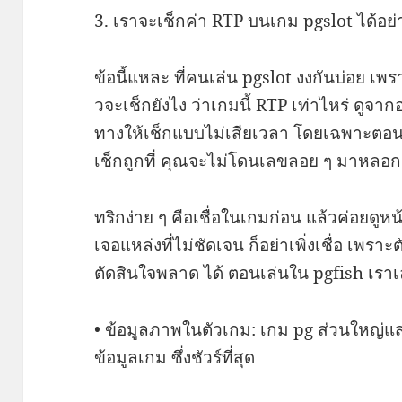
3. เราจะเช็กค่า RTP บนเกม pgslot ได้อย
ข้อนี้แหละ ที่คนเล่น pgslot งงกันบ่อย เพร
วจะเช็กยังไง ว่าเกมนี้ RTP เท่าไหร่ ดูจา
ทางให้เช็กแบบไม่เสียเวลา โดยเฉพาะตอนท
เช็กถูกที่ คุณจะไม่โดนเลขลอย ๆ มาหลอก
ทริกง่าย ๆ คือเชื่อในเกมก่อน แล้วค่อยดู
เจอแหล่งที่ไม่ชัดเจน ก็อย่าเพิ่งเชื่อ เพร
ตัดสินใจพลาด ได้ ตอนเล่นใน pgfish เราเ
• ข้อมูลภาพในตัวเกม: เกม pg ส่วนใหญ่แ
ข้อมูลเกม ซึ่งชัวร์ที่สุด