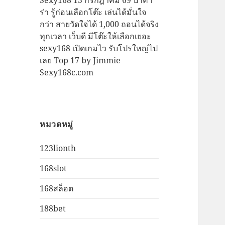
Sexy168 15 กรกฎาคม 69 บาคา
ร่า รู้ก่อนเลือกโต๊ะ เล่นได้มั่นใจ
กว่า สายวัดใจได้ 1,000 ถอนได้จริง
ทุกเวลา เว็บดี มีโต๊ะให้เลือกเยอะ
sexy168 เปิดเกมไว รับโปรใหญ่ไป
เลย Top 17 by Jimmie
Sexy168c.com
หมวดหมู่
123lionth
168slot
168สล็อต
188bet