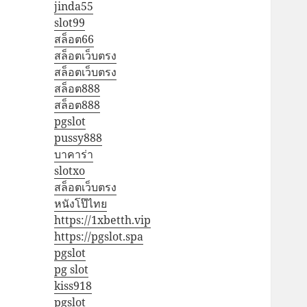
jinda55
slot99
สล็อต66
สล็อตเว็บตรง
สล็อตเว็บตรง
สล็อต888
สล็อต888
pgslot
pussy888
บาคาร่า
slotxo
สล็อตเว็บตรง
หนังโป๊ไทย
https://1xbetth.vip
https://pgslot.spa
pgslot
pg slot
kiss918
pgslot