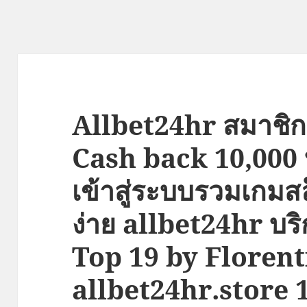
Allbet24hr สมาชิก
Cash back 10,000
เข้าสู่ระบบรวมเกมสล
ง่าย allbet24hr บ
Top 19 by Florent
allbet24hr.store