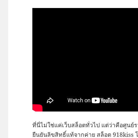
ที่นี่ไม่ใช่แค่เว็บสล็อตทั่วไป แต่ว่าคือศ
ยืนยันลิขสิทธิ์แท้จากค่าย สล็อต 918kiss 