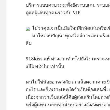
บริการแบบครบวงจรทั้งยังระบบเกม ระบบฝ
ดูแลผู้เล่นทุกคนราวกับ VIP
ไม่ว่าคุณจะเป็นมือใหม่ฝึกหัดเล่นหรือเ
มาให้ตอบปัญหาทุกสไตล์การเล่น พร้อม
ลืม
918kiss แท้ ต่างจากทั่วๆไปยังไง เพราะเหต
allbet24hr เท่านั้น
คนไม่ใช่น้อยอาจสงสัยว่า สล็อตจากค่าย 9
อะไร และก็เพราะเหตุใดจำเป็นต้องเล่นที่
เนื่องจากว่าเว็บแห่งนี้คือผู้ส่งเสริมโดยตรง
หรือผู้แทน ระบบทุกสิ่งทุกอย่างจึงส่งตรงจ