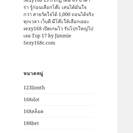
Sexy168 15 กรกฎาคม 69 บาคา
ร่า รู้ก่อนเลือกโต๊ะ เล่นได้มั่นใจ
กว่า สายวัดใจได้ 1,000 ถอนได้จริง
ทุกเวลา เว็บดี มีโต๊ะให้เลือกเยอะ
sexy168 เปิดเกมไว รับโปรใหญ่ไป
เลย Top 17 by Jimmie
Sexy168c.com
หมวดหมู่
123lionth
168slot
168สล็อต
188bet