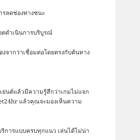
มีการลดช่องทางชนะ
อตดำเนินการบริบูรณ์
นื่องจากว่าเชื่อมต่อโดยตรงกับต้นทาง
เย่นต์แล้วมีความรู้สึกว่าเกมไม่แจก
llbet24hr แล้วคุณจะมองเห็นความ
บริการแบบครบทุกแนว เล่นได้ไม่น่า