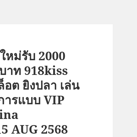
ใหม่รับ 2000
 บาท 918kiss
็อต ยิงปลา เล่น
ริการแบบ VIP
ina
 15 AUG 2568