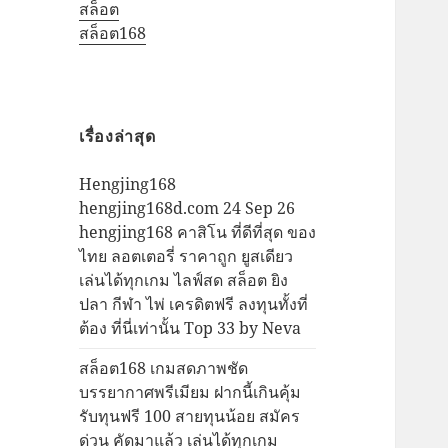
สล็อต
สล็อต168
เรื่องล่าสุด
Hengjing168
hengjing168d.com 24 Sep 26
hengjing168 คาสิโน ที่ดีที่สุด ของ
ไทย ลอตเตอรี่ ราคาถูก ยูสเดียว
เล่นได้ทุกเกม ไลฟ์สด สล็อต ยิง
ปลา กีฬา ไพ่ เครดิตฟรี ลงทุนทั้งที่
ต้อง ที่นี่เท่านั้น Top 33 by Neva
สล็อต168 เกมสดภาพชัด
บรรยากาศพรีเมียม ฝากนี้เกินคุ้ม
รับทุนฟรี 100 สายทุนน้อย สมัคร
ด่วน คัดมาแล้ว เล่นได้ทุกเกม