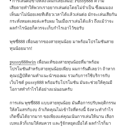
• การเล่นต่อข้างหลังได้มักเสียเสมอ: Pussy888 ความ
เสียดายทำให้พวกเราอยากเล่นต่อโดยไม่จำเป็น ซึ่งผมมอง
เห็นมาไม่น้อยเลยทีเดียวเวลาได้แล้วเล่นต่อ มักจะเล่นเสียกัน
กระทั่งหมดเลยล่ะครับผม ในเมื่อเราเล่นได้แล้ว ถึงแม้ว่าจะ
ผลกำไรน้อยก็ควรจะเก็บกำไรเอาไว้ขอรับ
พุซซี่888 เพื่อนยากของสายทุนน้อย มาพร้อมโปรโมชันสาย
ทุนน้อยมาก!
pussy888win
เพื่อนแท้ของสายทุนน้อยที่มาพร้อม
โปรโมชันสำหรับสายทุนน้อยเพียบ ผมการันตีเลยว่า ถ้าหาก
คุณปฏิบัติตามคำแนะนำของผม รวมกับการใช้บริการกับ
เว็บไซต์ pussy888 พร้อมรับโปรโมชัน มันจะช่วยให้คุณมี
โอกาสทำกำไรได้อย่างแน่นอนครับ
การเล่น พุซซี่888 แบบสายทุนน้อย มันคือการปรับพฤติกรรม
ให้สโมสรกับงบ ถ้าเกิดคุณไม่เข้าใจที่ตรงนี้ จังหวะทำกำไร
เกิดขึ้นได้ยากมาก ขอเพียงแค่คุณเน้นการเล่นให้นาน เลือก
เบทแล้วก็เกมให้สมควร และรู้จักหยุดเมื่อได้ ผลกำไรก็มา