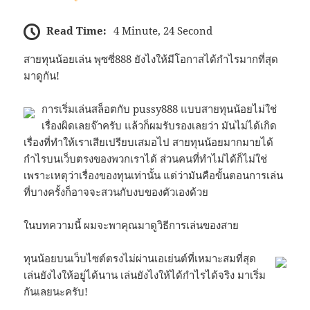
Read Time:
4 Minute, 24 Second
สายทุนน้อยเล่น พุซซี่888 ยังไงให้มีโอกาสได้กำไรมากที่สุด
มาดูกัน!
การเริ่มเล่นสล็อตกับ pussy888 แบบสายทุนน้อยไม่ใช่
เรื่องผิดเลยจ๊าครับ แล้วก็ผมรับรองเลยว่า มันไม่ได้เกิด
เรื่องที่ทำให้เราเสียเปรียบเสมอไป สายทุนน้อยมากมายได้
กำไรบนเว็บตรงของพวกเราได้ ส่วนคนที่ทำไม่ได้ก็ไม่ใช่
เพราะเหตุว่าเรื่องของทุนเท่านั้น แต่ว่ามันคือขั้นตอนการเล่น
ที่บางครั้งก็อาจจะสวนกับงบของตัวเองด้วย
ในบทความนี้ ผมจะพาคุณมาดูวิธีการเล่นของสาย
ทุนน้อยบนเว็บไซต์ตรงไม่ผ่านเอเย่นต์ที่เหมาะสมที่สุด
เล่นยังไงให้อยู่ได้นาน เล่นยังไงให้ได้กำไรได้จริง มาเริ่ม
กันเลยนะครับ!