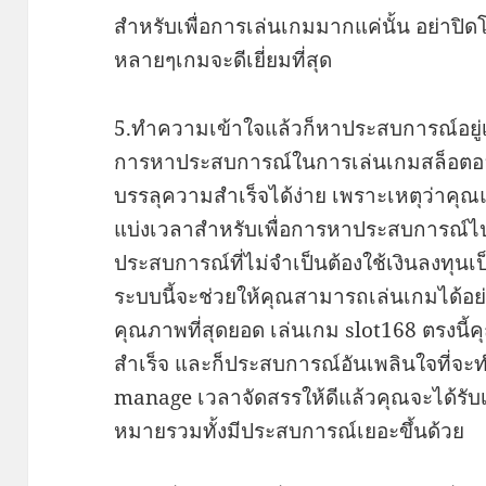
สำหรับเพื่อการเล่นเกมมากแค่นั้น อย่าปิ
หลายๆเกมจะดีเยี่ยมที่สุด
5.ทำความเข้าใจแล้วก็หาประสบการณ์อยู่เ
การหาประสบการณ์ในการเล่นเกมสล็อตออ
บรรลุความสำเร็จได้ง่าย เพราะเหตุว่าคุ
แบ่งเวลาสำหรับเพื่อการหาประสบการณ์ไ
ประสบการณ์ที่ไม่จำเป็นต้องใช้เงินลงทุน
ระบบนี้จะช่วยให้คุณสามารถเล่นเกมได้อย่า
คุณภาพที่สุดยอด เล่นเกม slot168 ตรงนี้
สำเร็จ และก็ประสบการณ์อันเพลินใจที่จะท
manage เวลาจัดสรรให้ดีแล้วคุณจะได้รับ
หมายรวมทั้งมีประสบการณ์เยอะขึ้นด้วย