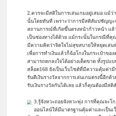
2.ควรจะมีสติในการเล่นเกมอยู่เสมอ แม้ว่าค
นั้นโดยทันที เพราะว่าการมีสติสัมปชัญญ
สถานการณ์ที่เกิดขึ้นตรงหน้าก้าวหน้า แล้
เป็นช่องทางได้ด้วย แม้กระนั้นในกรณีที่ค
มีความคิดว่าจิตใจไม่สุขสบายให้หยุดเล่น
เพื่อการทำเงินแล้วก็ฉ้อโกงในกระเป๋าขอ
สามารถตกลงใจได้อย่างเด็ดขาด ทั้งรูปแบบ
สล็อต168 ยังเป็นเว็บไซต์ที่มีความคุ้มค่า
รันตีเงินรางวัลจากการเล่นเกมตรงนี้อีกด้ว
รับเงินรางวัลกันได้เลย แล้วก็คุณต้องมีสต
3.รู้จังหวะถอยจังหวะพุ่ง การที่คุณจะโก
ออนไลน์ให้มีมาตรฐานคุ้มค่าและเป็นเว็