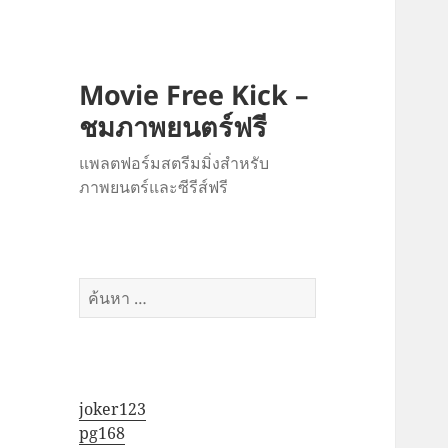
Movie Free Kick –
ชมภาพยนตร์ฟรี
แพลตฟอร์มสตรีมมิ่งสำหรับ
ภาพยนตร์และซีรีส์ฟรี
ค้นหา
สำหรับ:
joker123
pg168