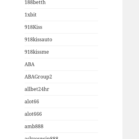
188betth
1xbit
918Kiss
918kissauto
918kissme
ABA
ABAGroup2
allbet24hr
alot66
alot666
amb888
askyouwin888