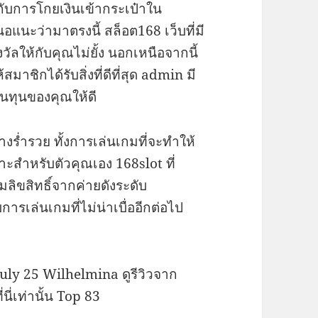
วกับการโกยเงินเข้ากระเป๋าใน
นะว่ามาตรงนี้ สล็อต168 เว็บที่มี
ัลให้กับคุณไม่ยั้ง นอกเหนือจากนี้
าชิกได้รับสิ่งที่ดีที่สุด admin มี
ินทุนของคุณให้ดี
างร่ำรวย ทั้งการเล่นเกมที่จะทำให้
าะสำหรับตัวคุณเอง 168slot ที่
มลิขสิทธิ์จากค่ายดังระดับ
รเล่นเกมที่ไม่น่าเบื่ออีกต่อไป
July 25 Wilhelmina ดูรีวิวจาก
่นี่เท่านั้น Top 83