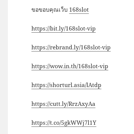
ขอขอบคุณเว็บ
168slot
https://bit.ly/168slot-vip
https://rebrand.ly/168slot-vip
https://wow.in.th/168slot-vip
https://shorturl.asia/lAtdp
https://cutt.ly/RrzAxyAa
https://t.co/5gkWWj7l1Y