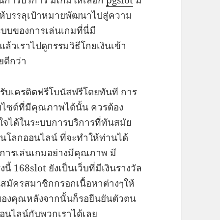
ป็นการบริการ มีเกมให้เลือก
pgslot
มี
ำให้บรรลุเป้าหมายพัฒนาไปสู่ความ
ะบบของการเล่นเกมที่นี่มี
ล้วเราไปดูกรรมวิธีโกยเงินเข้า
ยดีกว่า
รับเครดิตฟรีโบนัสฟรีโดยทันที การ
ไซต์ที่มีคุณภาพได้นั้น ควรต้อง
ั่นใจได้ในระบบการบริการที่ทันสมัย
บนโลกออนไลน์ ที่จะทำให้ท่านได้
็นการเล่นเกมอย่างมีคุณภาพ มี
168slot ยังเป็นเว็บที่มีเงินรางวัล
ยนสมัครสมาชิกกรอกเนื้อหาต่างๆให้
ัวของคุณหลังจากนั้นก็รอยืนยันตัวตน
ตออนไลน์กับพวกเราได้เลย