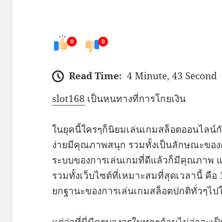
0
0
Read Time:
4 Minute, 43 Second
slot168
เป็นหนทางที่การโกยเงิน
ในยุคนี้ใครๆก็นิยมเล่นเกมสล็อตออนไลน์กันท
ง่ายมีคุณภาพสนุก รวมทั้งเป็นลักษณะของกา
ระบบของการเล่นเกมที่ดีแล้วก็มีคุณภาพ แ
รวมทั้งเว็บไซต์ที่เหมาะสมที่สุดเวลานี้ คือ
ยกฐานะของการเล่นเกมสล็อตปกติทั่วๆไป