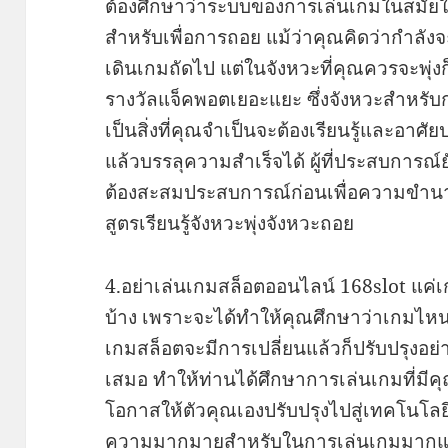
ต้องศึกษาว่าระบบของการเล่นเกมในสมัยใหม
สำหรับเพื่อการถอย แม้ว่าคุณคิดว่ากำลังจ
เดินเกมถัดไป แต่ในจังหวะที่คุณควรจะพุ่งก็
รางวัลแจ็คพอตเยอะแยะ ซึ่งจังหวะสำหรับ
เป็นสิ่งที่คุณจำเป็นจะต้องเรียนรู้และอาศ
แล้วบรรลุความสำเร็จได้ ผู้ที่ประสบการณ์
ต้องสะสมประสบการณ์ก่อนเพื่อความขำนาญ
สูตรเรียนรู้จังหวะพุ่งจังหวะถอย
4.อย่าเล่นเกมสล็อตออนไลน์ 168slot แค่
บ้าง เพราะจะได้ทำให้คุณศึกษาว่าเกมไหนจ
เกมสล็อตจะมีการเปลี่ยนแล้วก็ปรับปรุงอย่า
เสมอ ทำให้ท่านได้ศึกษาการเล่นเกมที่มีคุ
โอกาสให้ตัวคุณเองปรับปรุงไปสู่เทคโนโลยีที่
ความมากมายสำหรับในการเล่นเกมมากแค่