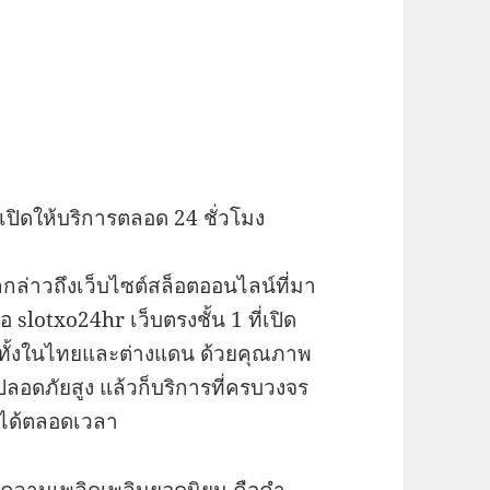
เปิดให้บริการตลอด 24 ชั่วโมง
กล่าวถึงเว็บไซต์สล็อตออนไลน์ที่มา
คือ slotxo24hr เว็บตรงชั้น 1 ที่เปิด
กทั้งในไทยและต่างแดน ด้วยคุณภาพ
อดภัยสูง แล้วก็บริการที่ครบวงจร
นได้ตลอดเวลา