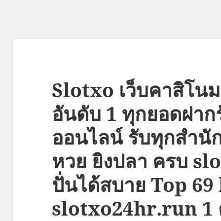
Slotxo เว็บคาสิโนม
อันดับ 1 ทุกยอดฝาก
ออนไลน์ รับทุกสำนัก
หวย ยิงปลา ครบ slot
ปั่นได้สบาย Top 69
slotxo24hr.run 1 