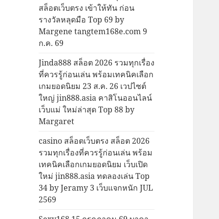
สล็อตเว็บตรง เข้าให้ทัน ก่อน
รางวัลหลุดมือ Top 69 by
Margene tangtem168e.com 9
ก.ค. 69
Jinda888 สล็อต 2026 รวมทุกเรื่อง
ที่ควรรู้ก่อนเล่น พร้อมเทคนิคเลือก
เกมยอดนิยม 23 ส.ค. 26 เวปไซต์
ใหญ่ jin888.asia คาสิโนออนไลน์
เว็บแม่ ใหม่ล่าสุด Top 88 by
Margaret
casino สล็อตเว็บตรง สล็อต 2026
รวมทุกเรื่องที่ควรรู้ก่อนเล่น พร้อม
เทคนิคเลือกเกมยอดนิยม เว็บเปิด
ใหม่ jin888.asia ทดลองเล่น Top
34 by Jeramy 3 เว็บแจกหนัก JUL
2569