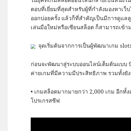
ในยุคที่เกมสล็อตออนไลน์กลายเป็นหนึ่ง
ตอบที่เยี่ยมที่สุดสำหรับผู้ที่กำลังมองหาเว
ออกบ่อยครั้ง แล้วก็ที่สำคัญเป็นมีการดูแลล
เล่นมือใหม่หรือเซียนสล็อต ก็สามารถเข้าม
จุดเริ่มต้นจากการเป็นผู้พัฒนาเกม sl
ก่อนจะพัฒนาสู่ระบบออนไลน์เต็มต้นแบบ ปั
ค่ายเกมที่มีความมีประสิทธิภาพ รวมทั้
• เกมสล็อตมากมายกว่า 2,000 เกม อีกทั้งส
โปรเกรสซีฟ