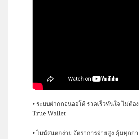
• ระบบฝากถอนออโต้ รวดเร็วทันใจ ไม่ต้อ
True Wallet
• โบนัสแตกง่าย อัตราการจ่ายสูง คุ้มทุกก