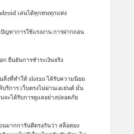
Android เล่นได้ทุกหนทุกแห่ง
เป็นปัญหาการใช้แรงงาน การฝากถอน
ลือก ยืนยันการชำระเงินจริง
สิ่งที่ทำให้ slotxo ได้รับความนิยม
ริการ เว็บตรงไม่ผ่านเอเย่นต์ มั่น
เล่นจะได้รับการดูแลอย่างปลอดภัย
ำนวนมากการันตีตรงกันว่า สล็อตxo