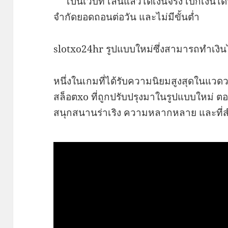
เป็นเว็บที่ เล่นแล้วได้เงินจริง เบิกเงิน
จำกัดยอดถอนต่อวัน และไม่มีขั้นต่ำ
slotxo24hr รูปแบบใหม่ซึ่งสามารถทำเงินไ
หนึ่งในเกมที่ได้รับความนิยมสูงสุดในแวดว
สล็อตxo ที่ถูกปรับปรุงมาในรูปแบบใหม่ ตอบ
สนุกสนานร่าเริง ความหลากหลาย และที่ส