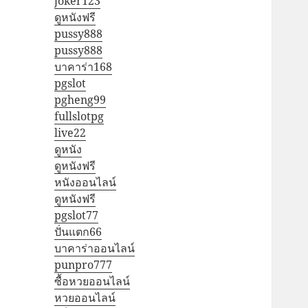
joker123
ดูหนังฟรี
pussy888
pussy888
บาคาร่า168
pgslot
pgheng99
fullslotpg
live22
ดูหนัง
ดูหนังฟรี
หนังออนไลน์
ดูหนังฟรี
pgslot77
ปั่นแตก66
บาคาร่าออนไลน์
punpro777
ซื้อหวยออนไลน์
หวยออนไลน์