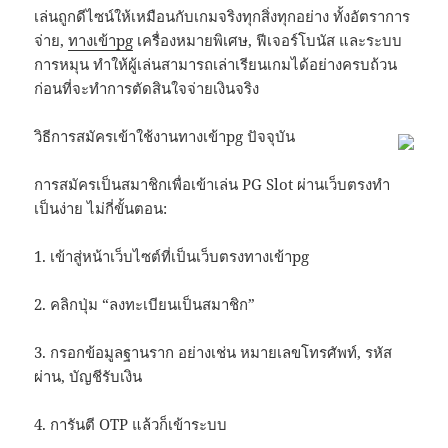
เล่นถูกดีไซน์ให้เหมือนกับเกมจริงทุกสิ่งทุกอย่าง ทั้งอัตราการ
จ่าย,
ทางเข้าpg
เครื่องหมายพิเศษ, ฟีเจอร์โบนัส และระบบ
การหมุน ทำให้ผู้เล่นสามารถเล่าเรียนเกมได้อย่างครบถ้วน
ก่อนที่จะทำการตัดสินใจจ่ายเงินจริง
วิธีการสมัครเข้าใช้งานทางเข้าpg ปัจจุบัน
การสมัครเป็นสมาชิกเพื่อเข้าเล่น PG Slot ผ่านเว็บตรงทำ
เป็นง่าย ไม่กี่ขั้นตอน:
1. เข้าสู่หน้าเว็บไซต์ที่เป็นเว็บตรงทางเข้าpg
2. คลิกปุ่ม “ลงทะเบียนเป็นสมาชิก”
3. กรอกข้อมูลฐานราก อย่างเช่น หมายเลขโทรศัพท์, รหัส
ผ่าน, บัญชีรับเงิน
4. การันตี OTP แล้วก็เข้าระบบ