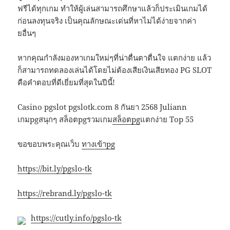
ฟรีได้ทุกเกม ทำให้ผู้เล่นสามารถศึกษาแล้วก็ประเมินเกมได้
ก่อนลงทุนจริง เป็นคุณลักษณะเด่นที่หาไม่ได้ง่ายจากค่า
ยอื่นๆ
หากคุณกำลังมองหาเกมใหม่ๆที่น่าตื่นตาตื่นใจ แตกง่าย แล้ว
ก็สามารถทดลองเล่นได้โดยไม่ต้องเสียเงินเสียทอง PG SLOT
คือคำตอบที่ดีเยี่ยมที่สุดในปีนี้!
Casino pgslot pgslotk.com 8 กันยา 2568 Juliann
เกมpgสนุกๆ สล็อตpgรวมเกม
สล็อตpg
แตกง่าย Top 55
ขอขอบพระคุณเว็บ
ทางเข้าpg
https://bit.ly/pgslo-tk
https://rebrand.ly/pgslo-tk
https://cutly.info/pgslo-tk