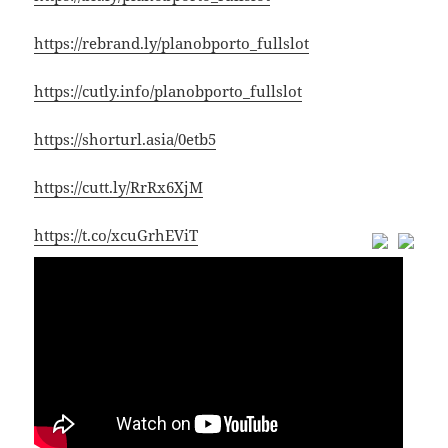
https://rebrand.ly/planobporto_fullslot
https://cutly.info/planobporto_fullslot
https://shorturl.asia/0etb5
https://cutt.ly/RrRx6XjM
https://t.co/xcuGrhEViT