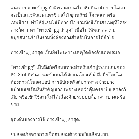
เกมจาก ทางเข้าpg ยังมีความเด่นเรื่องธีมที่นานัปการ ไม่ว่า
จะเป็นแนวจีนแฟนตาซี ผลไม้ ขุมทรัพย์ โจรสลัด หรือ
เทพนิยาย ทำให้ผู้เล่นไม่มีทางเบื่อ รวมทั้งนี่เป็นสาเหตุที่ใครๆ
ต่างก็ตามหา “ทางเข้าpg ล่าสุด” เพื่อไม่ให้พลาดความ
สนุกสนานร่าเริงรวมทั้งช่องทางสำหรับในการได้กำไร
ทางเข้าpg ล่าสุด เป็นยังไง เพราะเหตุใดต้องอัปเดตเสมอ
“ทางเข้าpg” เป็นลิงก์หรือหนทางสำหรับเข้าสู่ระบบเกมของ
PG Slot ที่สามารถเข้าเล่นได้ทั้งบนเว็บแล้วก็มือถือโดยไม่
ต้องดาวน์โหลดแอป การอัปเดตลิงก์ปากทางเข้าอย่าง
สม่ำเสมอเป็นสิ่งสำคัญมาก เพราะเหตุว่าคุ้มครองปัญหาลิงก์
เสีย หรือเข้าใช้งานไม่ได้เนื่องด้วยระบบบล็อกจากบางเครือ
ข่าย
จุดเด่นของการใช้ ทางเข้าpg ล่าสุด:
• ปลอดภัยจากการเช็ดกปลอมตัวจากเว็บเลียนแบบ