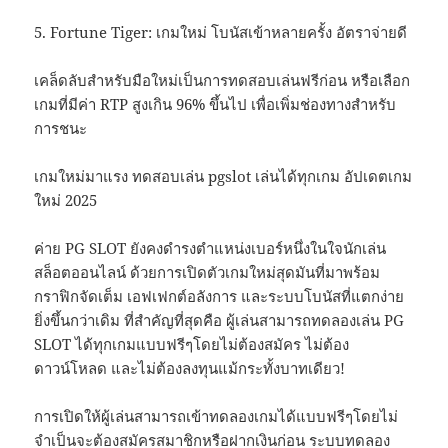
5. Fortune Tiger: เกมใหม่ โบนัสเข้าหลายครั้ง อัตราจ่ายดี
เคล็ดลับสำหรับมือใหม่เป็นการทดสอบเล่นฟรีก่อน หรือเลือก
เกมที่มีค่า RTP สูงเกิน 96% ขึ้นไป เพื่อเพิ่มช่องทางสำหรับ
การชนะ
เกมใหม่มาแรง ทดสอบเล่น pgslot เล่นได้ทุกเกม อัปเดตเกม
ใหม่ 2025
ค่าย PG SLOT ยังคงดำรงตำแหน่งเบอร์หนึ่งในใจนักเล่น
สล็อตออนไลน์ ด้วยการเปิดตัวเกมใหม่สุดมันที่มาพร้อม
กราฟิกจัดเต็ม เอฟเฟกต์อลังการ และระบบโบนัสที่แตกง่าย
ยิ่งขึ้นกว่าเดิม ที่สำคัญที่สุดคือ ผู้เล่นสามารถทดลองเล่น PG
SLOT ได้ทุกเกมแบบฟรีๆโดยไม่ต้องสมัคร ไม่ต้อง
ดาวน์โหลด และไม่ต้องลงทุนแม้กระทั้งบาทเดียว!
การเปิดให้ผู้เล่นสามารถเข้าทดลองเกมได้แบบฟรีๆโดยไม่
จำเป็นจะต้องสมัครสมาชิกหรือฝากเงินก่อน ระบบทดลอง