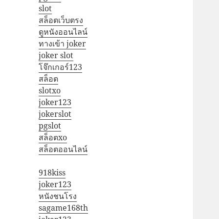
slot
สล็อตเว็บตรง
ดูหนังออนไลน์
ทางเข้า joker
joker slot
โจ๊กเกอร์123
สล็อต
slotxo
joker123
jokerslot
pgslot
สล็อตxo
สล็อตออนไลน์
918kiss
joker123
หนังชนโรง
sagame168th