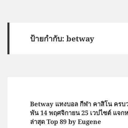
ป้ายกำกับ:
betway
Betway แทงบอล กีฬา คาสิโน ครบวง
พัน 14 พฤศจิกายน 25 เวปไซต์ แจกหน
ล่าสุด Top 89 by Eugene