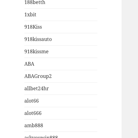
188betth
1xbit
918Kiss
918kissauto
918kissme
ABA
ABAGroup2
allbet24hr
alot66
alot666
amb888
askyouwin888