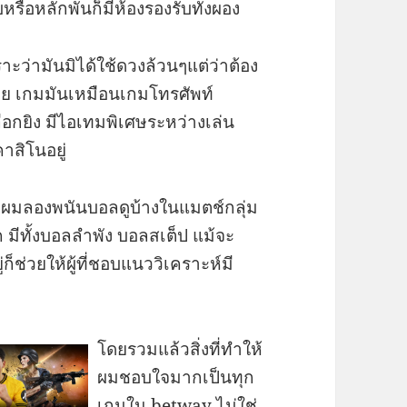
รือหลักพันก็มีห้องรองรับทั้งผอง
ะว่ามันมิได้ใช้ดวงล้วนๆแต่ว่าต้อง
วย เกมมันเหมือนเกมโทรศัพท์
ือกยิง มีไอเทมพิเศษระหว่างเล่น
าสิโนอยู่
ย ผมลองพนันบอลดูบ้างในแมตช์กลุ่ม
 มีทั้งบอลลำพัง บอลสเต็ป แม้จะ
่ก็ช่วยให้ผู้ที่ชอบแนววิเคราะห์มี
โดยรวมแล้วสิ่งที่ทำให้
ผมชอบใจมากเป็นทุก
เกมใน betway ไม่ใช่