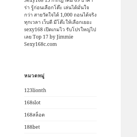
Sexy168 15 กรกฎาคม 69 บาคา
ร่า รู้ก่อนเลือกโต๊ะ เล่นได้มั่นใจ
กว่า สายวัดใจได้ 1,000 ถอนได้จริง
ทุกเวลา เว็บดี มีโต๊ะให้เลือกเยอะ
sexy168 เปิดเกมไว รับโปรใหญ่ไป
เลย Top 17 by Jimmie
Sexy168c.com
หมวดหมู่
123lionth
168slot
168สล็อต
188bet