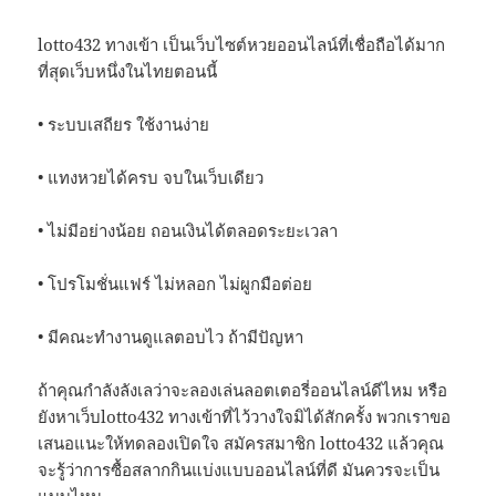
lotto432 ทางเข้า เป็นเว็บไซต์หวยออนไลน์ที่เชื่อถือได้มาก
ที่สุดเว็บหนึ่งในไทยตอนนี้
• ระบบเสถียร ใช้งานง่าย
• แทงหวยได้ครบ จบในเว็บเดียว
• ไม่มีอย่างน้อย ถอนเงินได้ตลอดระยะเวลา
• โปรโมชั่นแฟร์ ไม่หลอก ไม่ผูกมือต่อย
• มีคณะทำงานดูแลตอบไว ถ้ามีปัญหา
ถ้าคุณกำลังลังเลว่าจะลองเล่นลอตเตอรี่ออนไลน์ดีไหม หรือ
ยังหาเว็บlotto432 ทางเข้าที่ไว้วางใจมิได้สักครั้ง พวกเราขอ
เสนอแนะให้ทดลองเปิดใจ สมัครสมาชิก lotto432 แล้วคุณ
จะรู้ว่าการซื้อสลากกินแบ่งแบบออนไลน์ที่ดี มันควรจะเป็น
แบบไหน