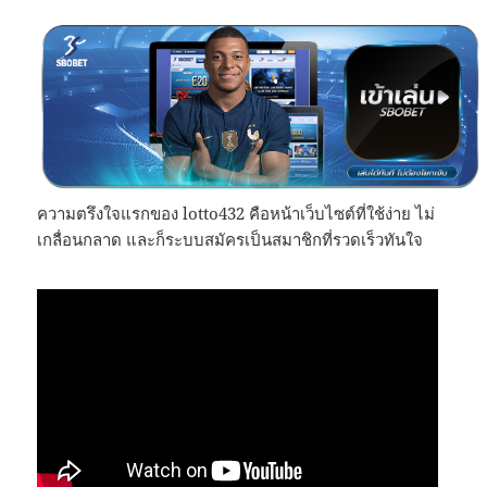
ความตรึงใจแรกของ lotto432 คือหน้าเว็บไซต์ที่ใช้ง่าย ไม่
เกลื่อนกลาด และก็ระบบสมัครเป็นสมาชิกที่รวดเร็วทันใจ