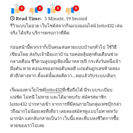
0
0
0
0
Read Time:
5 Minute, 19 Second
รีวิวแบบไม่อวย เว็บไซต์สลากกินแบ่งออนไลน์ lotto432 เล่น
จริง ได้จริง บริการครบกว่าที่คิด
ก่อนหน้านี้พวกเราก็เป็นคนเล่นหวยแบบบ้านๆทั่วไป ใช้วิธี
เขียนโพย ส่งกับเจ้ามือแถวบ้าน รอคอยลุ้นทุกต้นเดือนช่วง
กลางเดือน ชีวิตวนลูปอยู่เพียงนี้มาหลายปี กระทั่งวันหนึ่งเจ้า
มือดัน หาย ตอนเลขออกพอดิบพอดี แถมดันถูกเลขท้ายสอง
ตัวอีกต่างหาก ตั้งแต่นั้นเลยคิดว่า…พอแล้วกับระบบเดิมๆ
เริ่มมองหาเว็บไซต์
lotto432
ที่เชื่อถือได้ มีระบบระเบียบ
แน่ชัด ไม่หนี ไม่หาย และได้มาพบกับ สมัครสมาชิก
lotto432 ปากทางเข้า จากการที่มีคนภายในกลุ่มเฟซบุ๊กกล่า
วถึงมากไม่น้อยเลยทีเดียว เลยลองสมัครดูแบบไม่คาดหวัง
มากนัก แต่กลับกลายเป็นว่า เว็บนี้แหละที่แปลงชีวิตการซื้อ
หวยของเราไปเลย