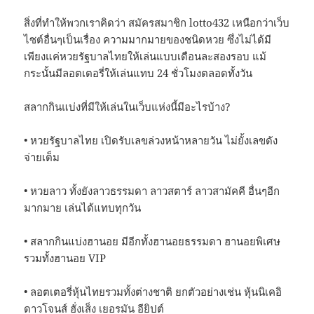
สิ่งที่ทำให้พวกเราคิดว่า สมัครสมาชิก lotto432 เหนือกว่าเว็บ
ไซต์อื่นๆเป็นเรื่อง ความมากมายของชนิดหวย ซึ่งไม่ได้มี
เพียงแค่หวยรัฐบาลไทยให้เล่นแบบเดือนละสองรอบ แม้
กระนั้นมีลอตเตอรี่ให้เล่นแทบ 24 ชั่วโมงตลอดทั้งวัน
สลากกินแบ่งที่มีให้เล่นในเว็บแห่งนี้มีอะไรบ้าง?
• หวยรัฐบาลไทย เปิดรับเลขล่วงหน้าหลายวัน ไม่ยั้งเลขดัง
จ่ายเต็ม
• หวยลาว ทั้งยังลาวธรรมดา ลาวสตาร์ ลาวสามัคคี อื่นๆอีก
มากมาย เล่นได้แทบทุกวัน
• สลากกินแบ่งฮานอย มีอีกทั้งฮานอยธรรมดา ฮานอยพิเศษ
รวมทั้งฮานอย VIP
• ลอตเตอรี่หุ้นไทยรวมทั้งต่างชาติ ยกตัวอย่างเช่น หุ้นนิเคอิ
ดาวโจนส์ ฮั่งเส็ง เยอรมัน อียิปต์