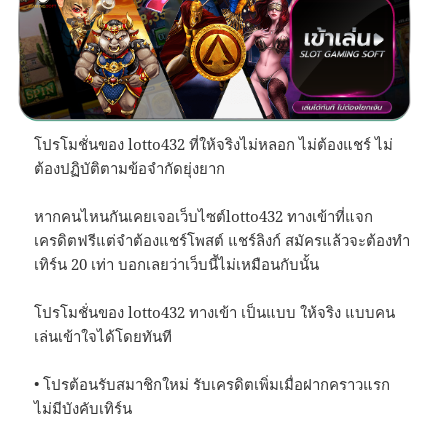
โปรโมชั่นของ lotto432 ที่ให้จริงไม่หลอก ไม่ต้องแชร์ ไม่
ต้องปฏิบัติตามข้อจำกัดยุ่งยาก
หากคนไหนกันเคยเจอเว็บไซต์lotto432 ทางเข้าที่แจก
เครดิตฟรีแต่จำต้องแชร์โพสต์ แชร์ลิงก์ สมัครแล้วจะต้องทำ
เทิร์น 20 เท่า บอกเลยว่าเว็บนี้ไม่เหมือนกับนั้น
โปรโมชั่นของ lotto432 ทางเข้า เป็นแบบ ให้จริง แบบคน
เล่นเข้าใจได้โดยทันที
• โปรต้อนรับสมาชิกใหม่ รับเครดิตเพิ่มเมื่อฝากคราวแรก
ไม่มีบังคับเทิร์น