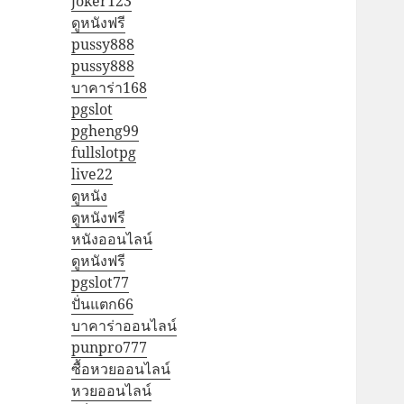
joker123
ดูหนังฟรี
pussy888
pussy888
บาคาร่า168
pgslot
pgheng99
fullslotpg
live22
ดูหนัง
ดูหนังฟรี
หนังออนไลน์
ดูหนังฟรี
pgslot77
ปั่นแตก66
บาคาร่าออนไลน์
punpro777
ซื้อหวยออนไลน์
หวยออนไลน์