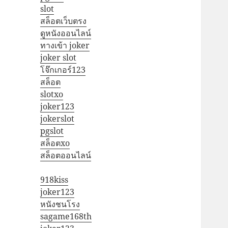
slot
สล็อตเว็บตรง
ดูหนังออนไลน์
ทางเข้า joker
joker slot
โจ๊กเกอร์123
สล็อต
slotxo
joker123
jokerslot
pgslot
สล็อตxo
สล็อตออนไลน์
918kiss
joker123
หนังชนโรง
sagame168th