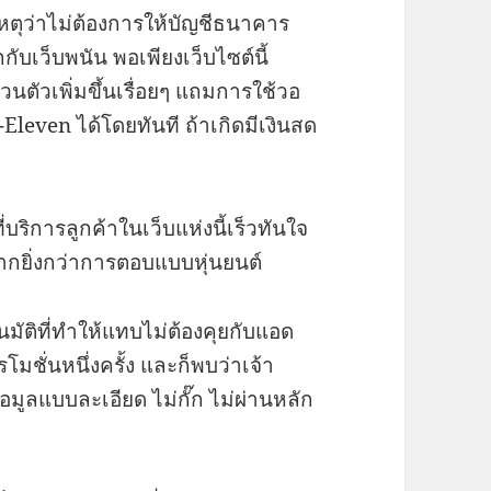
เหตุว่าไม่ต้องการให้บัญชีธนาคาร
บเว็บพนัน พอเพียงเว็บไซต์นี้
วนตัวเพิ่มขึ้นเรื่อยๆ แถมการใช้วอ
leven ได้โดยทันที ถ้าเกิดมีเงินสด
บริการลูกค้าในเว็บแห่งนี้เร็วทันใจ
มากยิ่งกว่าการตอบแบบหุ่นยนต์
นมัติที่ทำให้แทบไม่ต้องคุยกับแอด
มชั่นหนึ่งครั้ง และก็พบว่าเจ้า
้อมูลแบบละเอียด ไม่กั๊ก ไม่ผ่านหลัก