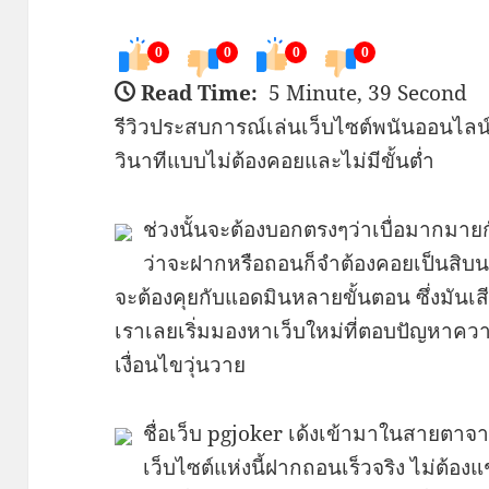
0
0
0
0
Read Time:
5 Minute, 39 Second
รีวิวประสบการณ์เล่นเว็บไซต์พนันออนไลน์
วินาทีแบบไม่ต้องคอยและไม่มีขั้นต่ำ
ช่วงนั้นจะต้องบอกตรงๆว่าเบื่อมากมายกั
ว่าจะฝากหรือถอนก็จำต้องคอยเป็นสิบ
จะต้องคุยกับแอดมินหลายขั้นตอน ซึ่งมัน
เราเลยเริ่มมองหาเว็บใหม่ที่ตอบปัญหาคว
เงื่อนไขวุ่นวาย
ชื่อเว็บ pgjoker เด้งเข้ามาในสายตาจากเ
เว็บไซต์แห่งนี้ฝากถอนเร็วจริง ไม่ต้อง