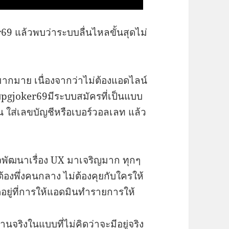
9 แล้วพบว่าระบบลื่นไหลขั้นสุดไม่
มากมาย เนื่องจากว่าไม่ต้องแอดไลน์
็บpgjoker69มีระบบสมัครที่เป็นแบบ
าน ใส่เลขบัญชีหรือเบอร์วอลเลท แล้ว
้งใจพัฒนาเรื่อง UX มาเจริญมาก ทุกๆ
้องพึ่งคนกลาง ไม่ต้องคุยกับใครให้
ดอยู่ที่การให้แอดมินทำรายการให้
ริงในแบบที่ไม่คิดว่าจะมีอยู่จริง