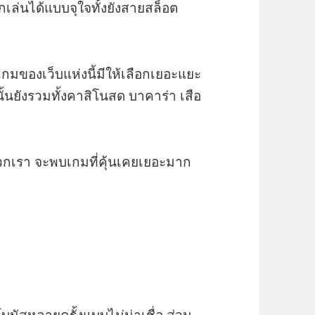
กเล่นได้แบบจุใจทั้งยังสายสล็อต
เกมของเว็บแห่งนี้มีให้เลือกเยอะแยะ
ั้นยังรวมทั้งคาสิโนสด บาคาร่า เสือ
กเรา จะพบเกมที่คุ้นเคยเยอะมาก
บนัสหลายครั้งแบบไม่น่าเชื่อ ส่วน