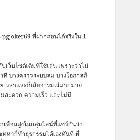
 pgjoker69 ที่ฝากถอนได้จริงใน 1
บเว็บไซต์เดิมที่ใช้เล่น เพราะว่าไม่
นาที บางคราวระบบล่ม บางโอกาสก็
เสียเวลาและก็เสียอารมณ์มากมาย
ามสะดวก ความเร็ว และไม่มี
พื่อนฝูงในกลุ่มไลน์ที่แชร์กันว่า
แชทหาก็ทำธุรกรรมได้เองทันที ที่