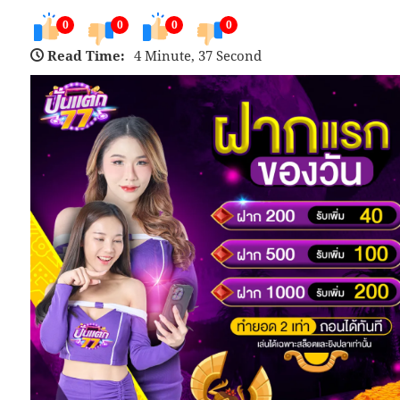
0
0
0
0
Read Time:
4 Minute, 37 Second