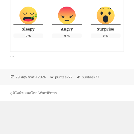
Sleepy
Angry
Surprise
0
%
0
%
0
%
…
เขียน
หมวด
ป้าย
29 พฤษภาคม 2026
puntaek77
puntaek77
เมื่อ
หมู่
กำกับ
ภูมิใจนำเสนอโดย WordPress