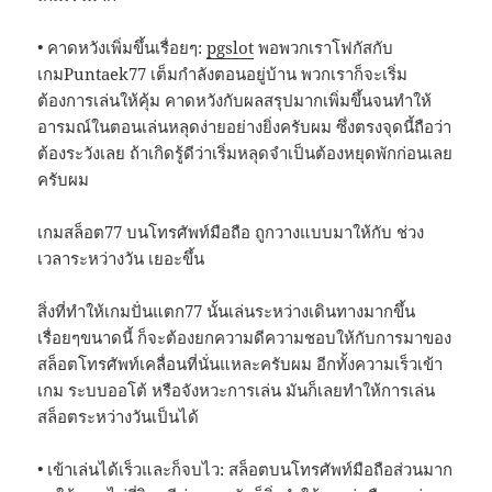
• คาดหวังเพิ่มขึ้นเรื่อยๆ:
pgslot
พอพวกเราโฟกัสกับ
เกมPuntaek77 เต็มกำลังตอนอยู่บ้าน พวกเราก็จะเริ่ม
ต้องการเล่นให้คุ้ม คาดหวังกับผลสรุปมากเพิ่มขึ้นจนทำให้
อารมณ์ในตอนเล่นหลุดง่ายอย่างยิ่งครับผม ซึ่งตรงจุดนี้ถือว่า
ต้องระวังเลย ถ้าเกิดรู้ดีว่าเริ่มหลุดจำเป็นต้องหยุดพักก่อนเลย
ครับผม
เกมสล็อต77 บนโทรศัพท์มือถือ ถูกวางแบบมาให้กับ ช่วง
เวลาระหว่างวัน เยอะขึ้น
สิ่งที่ทำให้เกมปั่นแตก77 นั้นเล่นระหว่างเดินทางมากขึ้น
เรื่อยๆขนาดนี้ ก็จะต้องยกความดีความชอบให้กับการมาของ
สล็อตโทรศัพท์เคลื่อนที่นั่นแหละครับผม อีกทั้งความเร็วเข้า
เกม ระบบออโต้ หรือจังหวะการเล่น มันก็เลยทำให้การเล่น
สล็อตระหว่างวันเป็นได้
• เข้าเล่นได้เร็วและก็จบไว: สล็อตบนโทรศัพท์มือถือส่วนมาก