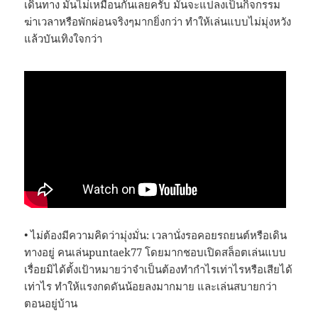
เดินทาง มันไม่เหมือนกันเลยครับ มันจะแปลงเป็นกิจกรรม
ฆ่าเวลาหรือพักผ่อนจริงๆมากยิ่งกว่า ทำให้เล่นแบบไม่มุ่งหวัง
แล้วบันเทิงใจกว่า
• ไม่ต้องมีความคิดว่ามุ่งมั่น: เวลานั่งรอคอยรถยนต์หรือเดิน
ทางอยู่ คนเล่นpuntaek77 โดยมากชอบเปิดสล็อตเล่นแบบ
เรื่อยมิได้ตั้งเป้าหมายว่าจำเป็นต้องทำกำไรเท่าไรหรือเสียได้
เท่าไร ทำให้แรงกดดันน้อยลงมากมาย และเล่นสบายกว่า
ตอนอยู่บ้าน