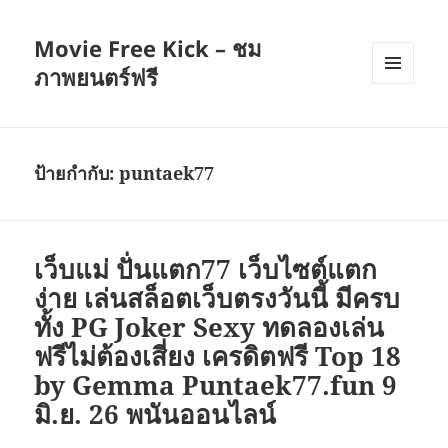
Movie Free Kick – ชม
ภาพยนตร์ฟรี
เมนู
และวิด
เจ็ต
ป้ายกำกับ:
puntaek77
เว็บแม่ ปั่นแตก77 เว็บไซต์แตก
ง่าย เล่นสล็อตเว็บตรงวันนี้ มีครบ
ทั้ง PG Joker Sexy ทดลองเล่น
ฟรีไม่ต้องเสี่ยง เครดิตฟรี Top 18
by Gemma Puntaek77.fun 9
มิ.ย. 26 พนันออนไลน์