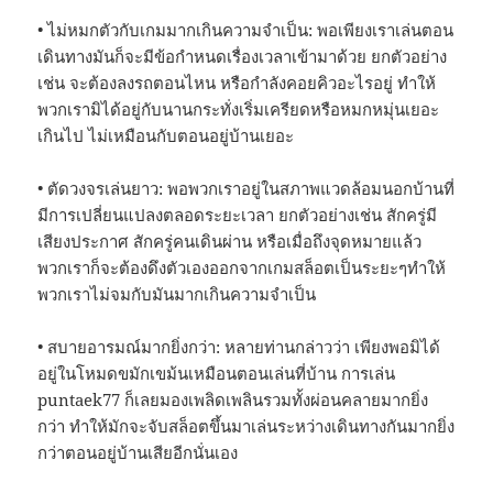
• ไม่หมกตัวกับเกมมากเกินความจำเป็น: พอเพียงเราเล่นตอน
เดินทางมันก็จะมีข้อกำหนดเรื่องเวลาเข้ามาด้วย ยกตัวอย่าง
เช่น จะต้องลงรถตอนไหน หรือกำลังคอยคิวอะไรอยู่ ทำให้
พวกเรามิได้อยู่กับนานกระทั่งเริ่มเครียดหรือหมกหมุ่นเยอะ
เกินไป ไม่เหมือนกับตอนอยู่บ้านเยอะ
• ตัดวงจรเล่นยาว: พอพวกเราอยู่ในสภาพแวดล้อมนอกบ้านที่
มีการเปลี่ยนแปลงตลอดระยะเวลา ยกตัวอย่างเช่น สักครู่มี
เสียงประกาศ สักครู่คนเดินผ่าน หรือเมื่อถึงจุดหมายแล้ว
พวกเราก็จะต้องดึงตัวเองออกจากเกมสล็อตเป็นระยะๆทำให้
พวกเราไม่จมกับมันมากเกินความจำเป็น
• สบายอารมณ์มากยิ่งกว่า: หลายท่านกล่าวว่า เพียงพอมิได้
อยู่ในโหมดขมักเขม้นเหมือนตอนเล่นที่บ้าน การเล่น
puntaek77 ก็เลยมองเพลิดเพลินรวมทั้งผ่อนคลายมากยิ่ง
กว่า ทำให้มักจะจับสล็อตขึ้นมาเล่นระหว่างเดินทางกันมากยิ่ง
กว่าตอนอยู่บ้านเสียอีกนั่นเอง